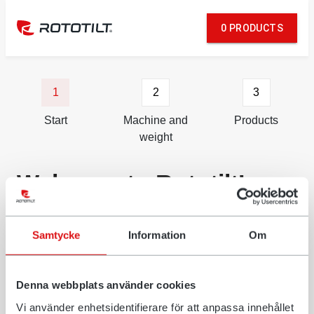
0 PRODUCTS
1
2
3
Start
Machine and
Products
weight
Welcome to Rototilt’s
product guide
Samtycke
Information
Om
Using our product guide will assist you in matching
products from Rototilt with a specific excavator model.
By specifying your machine model or machine weight,
Denna webbplats använder cookies
you can choose between recommended products and
Vi använder enhetsidentifierare för att anpassa innehållet
build your own tiltrotator system. Start by choosing your