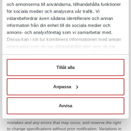
och annonserna till användarna, tillhandahålla funktioner
market.
för sociala medier och analysera vår trafik. Vi
vidarebefordrar även sådana identifierare och annan
information från din enhet till de sociala medier och
annons- och analysföretag som vi samarbetar med.
Dessa kan i sin tur kombinera informationen med annan
Choose your market
information som du har tillhandahållit eller som de har
samlat in när du har använt deras tjänster. Du har rätt att
If you can’t find your market, select “Global”.
när som helst återkalla ditt lämnade samtycke.
SEARCH AMONG OUR MARKETS
Tillåt alla
USA
Anpassa
Avvisa
We make reservation for any typographical errors or spelling
mistakes and any errors that may occur, and reserve the right
to change specifications without prior notification. Variations in