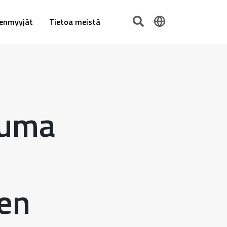
eenmyyjät
Tietoa meistä
auma
en