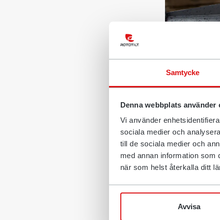
Samtycke
Rototilt ja
erikoistune
Denna webbplats använder 
tukea. Maa
Vi använder enhetsidentifierar
yritys kesk
sociala medier och analysera 
uusimmalla 
till de sociala medier och a
med annan information som du 
kaivinkonee
när som helst återkalla ditt
”Tämä on ainut
energiankulutu
Avvisa
sanoo Rototil