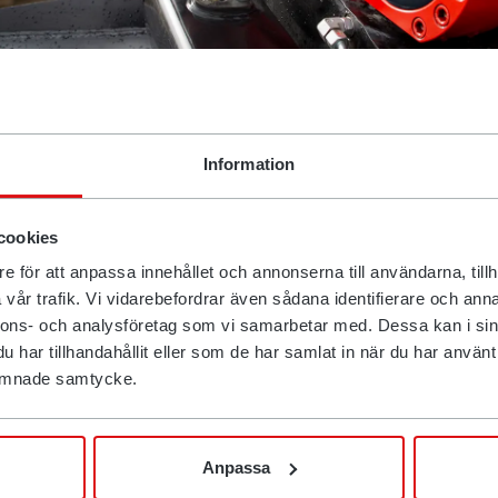
Information
tkaa laajentumistaan Euroopassa lisäämällä tuo
iden jälleenmyyjien määrää ja asiakkailleen tar
cookies
ilman suurimmilla Bauma 2025 -rakennuskonem
e för att anpassa innehållet och annonserna till användarna, tillh
ittyy tehokkuuteen ja esittelee ensimmäistä ker
vår trafik. Vi vidarebefordrar även sådana identifierare och anna
rototilttitekniikallaan varustetun sähkökäyttö
nnons- och analysföretag som vi samarbetar med. Dessa kan i sin
har tillhandahållit eller som de har samlat in när du har använt d
n.
 lämnade samtycke.
laatuinen tilaisuus osoittaa, miten RC-sarjamme optimoi s
ksen että suorituskyvyn etenkin käytettäessä sähköllä toim
Anpassa
tin Euroopan myyntijohtaja Hampus Jonsson.