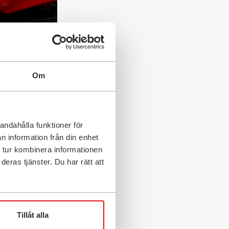
Om
tteisiinsa
jottavaa
essuilla
andahålla funktioner för
taa
n information från din enhet
isen
 tur kombinera informationen
eras tjänster. Du har rätt att
ekä
ivia koneita”,
Tillåt alla