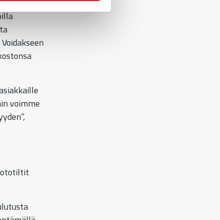
illa
ta
. Voidakseen
kostonsa
siakkaille
Näin voimme
yyden”,
totiltit
lutusta
hentämällä