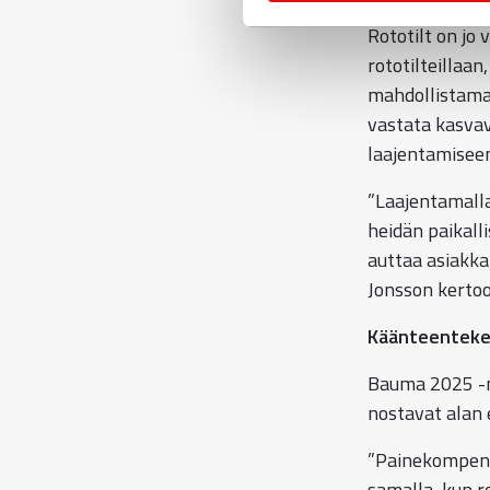
Rototilt on jo
rototilteillaa
mahdollistamal
vastata kasvav
laajentamiseen
”Laajentamall
heidän paikall
auttaa asiakka
Jonsson kertoo
Käänteenteke
Bauma 2025 -me
nostavat alan 
”Painekompens
samalla, kun r