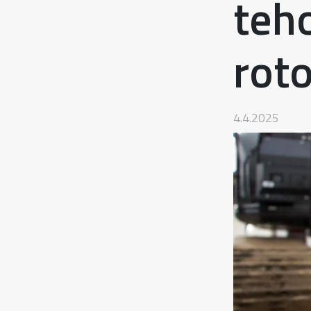
teh
roto
4.4.2025