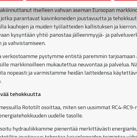
 vakiinnuttanut itselleen vahvan aseman Euroopan markkino
n, jotka parantavat kaivinkoneiden joustavuutta ja tehokkuut
la kauhojen ja muiden työlaitteiden kallistuksen ja kierron
aan kysyntään yhtiö panostaa jälleenmyyjä- ja palveluver
 ja vahvistamiseen.
a verkostoamme pystymme entistä paremmin tarjoamaan a
isille markkinoilleen mukautettua neuvontaa ja palvelua. 
ita nopeasti ja varmistamme heidän laitteidensa käytettäv
.
vää tehokkuutta
ssuilla Rototilt osoittaa, miten sen uusimmat RC4-RC9-ro
energiatehokkuuden uudelle tasolle.
oitu hydrauliikkamme pienentää merkittävästi energianku
ototiltin joustavuus tehostaa kaivinkoneiden toimintaa vä