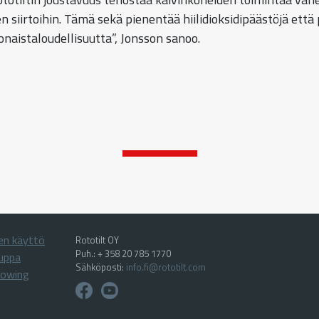
n siirtoihin. Tämä sekä pienentää hiilidioksidipäästöjä että
onaistaloudellisuutta”, Jonsson sanoo.
en käyttö
Rototilt OY
Puh.: + 358 20 785 1770
uppa
Sähköposti:
info.fi@rototilt.com
lowing