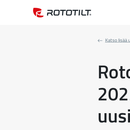
Katso lisää u
Roto
202
uus