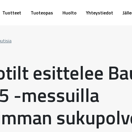
Tuotteet
Tuoteopas
Huolto
Yhteystiedot
Jäll
utisia
tilt esittelee B
5 -messuilla
imman sukupolv