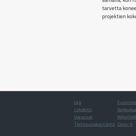
tarvetta konee
projektien kok
Ura
Evästeid
Lehdistö
Verkkoka
Varaosat
Whistleb
Tietosuojakäytäntö
Open-S