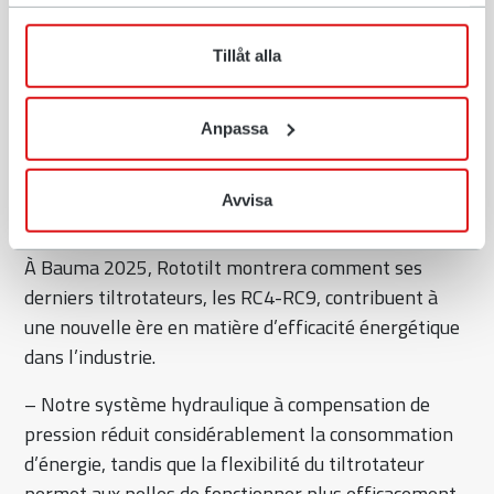
de service plus efficace.
samlat in när du har använt deras tjänster. Du har rätt att
när som helst återkalla ditt lämnade samtycke.
– Nous élargissons notre réseau afin de fournir aux
Tillåt alla
clients des conseils et un service encore meilleurs,
adaptés aux marchés locaux, et ainsi être en mesure
Anpassa
de les aider rapidement et d’assurer la disponibilité
de leurs machines, explique M. Jonsson.
Avvisa
Une révolution de l’efficacité
À Bauma 2025, Rototilt montrera comment ses
derniers tiltrotateurs, les RC4-RC9, contribuent à
une nouvelle ère en matière d’efficacité énergétique
dans l’industrie.
– Notre système hydraulique à compensation de
pression réduit considérablement la consommation
d’énergie, tandis que la flexibilité du tiltrotateur
permet aux pelles de fonctionner plus efficacement,