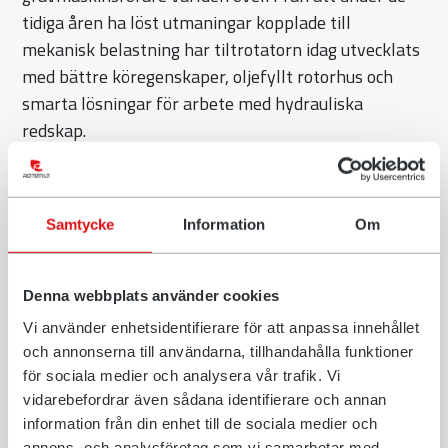
tidiga åren ha löst utmaningar kopplade till
mekanisk belastning har tiltrotatorn idag utvecklats
med bättre köregenskaper, oljefyllt rotorhus och
smarta lösningar för arbete med hydrauliska
redskap.
Jubileumsåret 2026 blir inte bara en tillbakablick,
utan ett år där historien möter framtiden. Med
event runt om i världen ramar Rototilt in 40 år av
Samtycke
Information
Om
utveckling – men också nästa steg på resan.
- Det är med stor stolthet vi firar denna milstolpe.
Denna webbplats använder cookies
Tiltrotatorns historia är fylld av modiga beslut,
Vi använder enhetsidentifierare för att anpassa innehållet
tekniska genombrott och ett nära samarbete med
och annonserna till användarna, tillhandahålla funktioner
användare världen över. Men framför allt är det
för sociala medier och analysera vår trafik. Vi
vidarebefordrar även sådana identifierare och annan
människorna – medarbetare, kunder och partners –
information från din enhet till de sociala medier och
som har gjort resan möjlig. Det här är ett tillfälle att
annons- och analysföretag som vi samarbetar med.