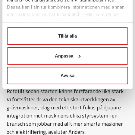
både säga tack och att fortsätta blicka framåt,
Dessa kan i sin tur kombinera informationen med annan
berättar Anders Jonsson, VD Rototilt Group AB
information som du har tillhandahållit eller som de har
samlat in när du har använt deras tjänster. Du har rätt att
40 år är bara början
när som helst återkalla ditt lämnade samtycke.
Tillåt alla
Från 1986 till idag har Rototilt spelat en avgörande
roll i branschens utveckling. Med dagens breda
produktportfölj av tiltrotatorer, maskinfästen och
Anpassa
redskap är drivkraften densamma som då – att göra
grävmaskinen mer effektiv, säker och mångsidig.
Avvisa
- Den nyfikenhet och innovationsanda som präglat
Rototilt sedan starten känns fortfarande lika stark.
Vi fortsätter driva den tekniska utvecklingen av
grävmaskiner, idag med ett stort fokus på djupare
integration mot maskinens olika styrsystem i en
bransch som jobbar med allt mer smarta maskiner
och elektrifiering, avslutar Anders.