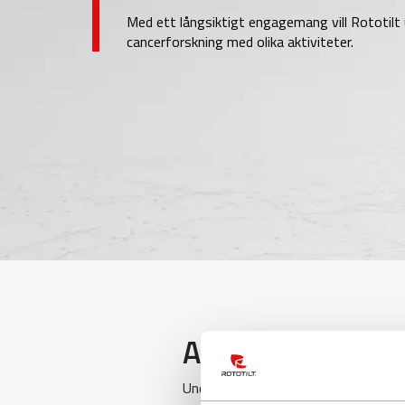
Med ett långsiktigt engagemang vill Rototi
cancerforskning med olika aktiviteter.
Auktion för Mus
Under november ville Rototilt up