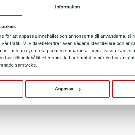
en blå specialdesignad
Information
ör den blå gripen med 40 500
 Örnsköldsvik.
cookies
, men egentligen passade
e för att anpassa innehållet och annonserna till användarna, tillh
ov kring järnvägsunderhåll. Det
vår trafik. Vi vidarebefordrar även sådana identifierare och anna
går till en god sak och vi får en
nnons- och analysföretag som vi samarbetar med. Dessa kan i sin
i mycket bättre, säger
har tillhandahållit eller som de har samlat in när du har använt d
 lämnade samtycke.
gick hela vinnarbudet till
lat in över 100 000 kr till
ed och bidra? Vi har
Anpassa
e krona räknas!