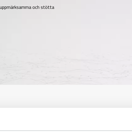
lt uppmärksamma och stötta
taschkampen
pmärksamma kampen mot