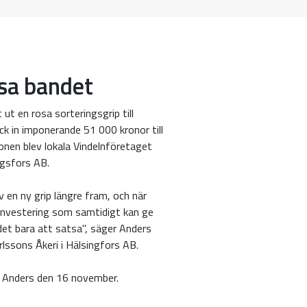
osa bandet
ut en rosa sorteringsgrip till
k in imponerande 51 000 kronor till
onen blev lokala Vindelnföretaget
ngsfors AB.
 en ny grip längre fram, och när
investering som samtidigt kan ge
 det bara att satsa", säger Anders
lssons Åkeri i Hälsingfors AB.
ll Anders den 16 november.