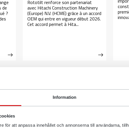
impor
hange
Rototilt renforce son partenariat
const
s de
avec Hitachi Construction Machinery
premie
lué ?
(Europe) N.V. (HCME) grâce à un accord
innov
des
OEM qui entre en vigueur début 2026.
Cet accord permet à Hita...
Vers l’espace actualités
Information
cookies
e för att anpassa innehållet och annonserna till användarna, tillh