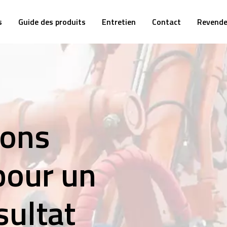
s
Guide des produits
Entretien
Contact
Revende
ions
pour un
sultat