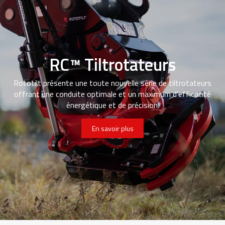
RC™ Tiltrotateurs
Rototilt présente une toute nouvelle série de tiltrotateurs
offrant une conduite optimale et un maximum d’efficacité
énergétique et de précision.
En savoir plus