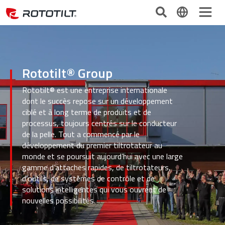
Rototilt® Group
Rototilt® est une entreprise internationale
dont le succès repose sur un développement
ciblé et à long terme de produits et de
processus, toujours centrés sur le conducteur
de la pelle. Tout a commencé par le
développement du premier tiltrotateur au
monde et se poursuit aujourd’hui avec une large
gamme d’attaches rapides, de tiltrotateurs,
d’outils, de systèmes de contrôle et de
solutions intelligentes qui vous ouvrent de
nouvelles possibilités.