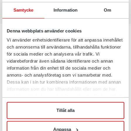
En savoir plus
Samtycke
Information
Om
Denna webbplats använder cookies
Vi använder enhetsidentifierare för att anpassa innehållet
och annonserna till användarna, tillhandahålla funktioner
för sociala medier och analysera vår trafik. Vi
vidarebefordrar även sådana identifierare och annan
information från din enhet till de sociala medier och
annons- och analysföretag som vi samarbetar med.
Dessa kan i sin tur kombinera informationen med annan
information som du har tillhandahållit eller som de har
samlat in när du har använt deras tjänster. Du har rätt att
när som helst återkalla ditt lämnade samtycke.
Nouveautés dans la production –
Tillåt alla
encore plus d’avantages pour les
clients
Anpassa