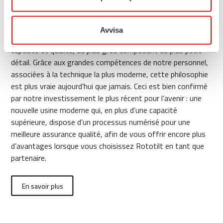
Notre siège social et notre usine sont situés à Vindeln,
dans le nord de la Suède. Ici, ainsi que sur nos autres sites
Avvisa
de production, notre travail se caractérise toujours par
capacité et qualité, du plus gros composant au plus petit
détail. Grâce aux grandes compétences de notre personnel,
associées à la technique la plus moderne, cette philosophie
est plus vraie aujourd’hui que jamais. Ceci est bien confirmé
par notre investissement le plus récent pour l’avenir : une
nouvelle usine moderne qui, en plus d’une capacité
supérieure, dispose d’un processus numérisé pour une
meilleure assurance qualité, afin de vous offrir encore plus
d’avantages lorsque vous choisissez Rototilt en tant que
partenaire.
En savoir plus