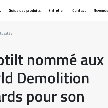
s
Guide des produits
Entretien
Contact
Revende
ctualités
otilt nommé aux
ld Demolition
rds pour son