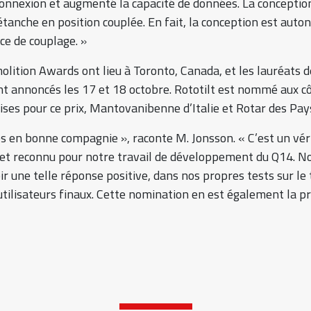
a connexion et augmenté la capacité de données. La concepti
tanche en position couplée. En fait, la conception est auto
ce de couplage. »
lition Awards ont lieu à Toronto, Canada, et les lauréats 
nt annoncés les 17 et 18 octobre. Rototilt est nommé aux c
ises pour ce prix, Mantovanibenne d’Italie et Rotar des Pay
en bonne compagnie », raconte M. Jonsson. « C’est un vér
et reconnu pour notre travail de développement du Q14. 
oir une telle réponse positive, dans nos propres tests sur l
 utilisateurs finaux. Cette nomination en est également la p