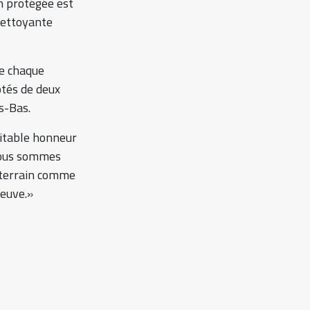
on protégée est
nettoyante
de chaque
ôtés de deux
s-Bas.
itable honneur
Nous sommes
e terrain comme
reuve.»