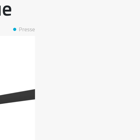
ue
Presse