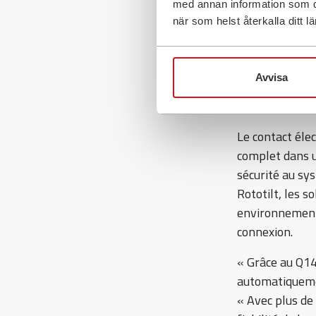
med annan information som du 
när som helst återkalla ditt
« Une connexion
importante à m
Business Area 
Avvisa
connexion aut
outils et de no
Le contact éle
complet dans u
sécurité au sy
Rototilt, les s
environnements
connexion.
« Grâce au Q14
automatiquemen
« Avec plus de