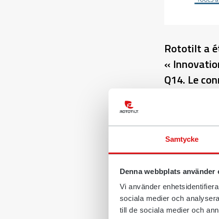
Rototilt a 
« Innovatio
Q14. Le con
couplage au
dans les pl
Manager che
Samtycke
Dans une indus
sur un connecte
Denna webbplats använder 
électrique Q14
Vi använder enhetsidentifierar
automatiques. 
sociala medier och analysera 
l’innovation d
till de sociala medier och a
Q14.