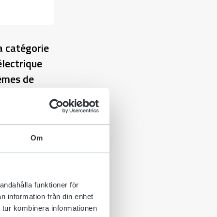
a catégorie
électrique
tèmes de
t parfois
iness Area
Om
e concentrer
 connecteur
de couplage
andahålla funktioner för
catégorie de
n information från din enhet
eur électrique
 tur kombinera informationen