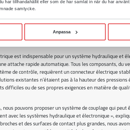
har tillhandahållit eller som de har samlat in när du har använt d
 lämnade samtycke.
 électrique fiable entre la pelle et les outils est de plus en
esure de l’évolution de la technologie », explique Hampus 
Manager. « Nous avons réalisé que les solutions électriques
Anpassa
omatique sont trop instables et entravent le développeme
uvelles solutions techniques. Nous voulions remédier à cette
ctrique est indispensable pour un système hydraulique et él
ne attache rapide automatique. Tous les composants, du ve
stème de contrôle, requièrent un connecteur électrique stab
olutions existantes n’étaient pas à la hauteur des pressions 
 difficiles ou de ses propres exigences en matière de quali
, nous pouvons proposer un système de couplage qui peut 
t avec les systèmes hydraulique et électronique », expliq
 broches et des surfaces de contact plus grandes, nous avon