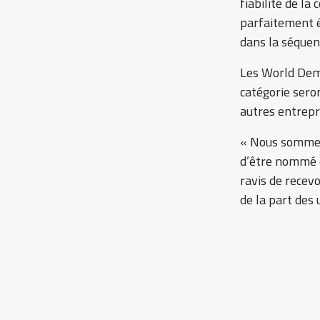
fiabilité de l
parfaitement é
dans la séquen
Les World Demo
catégorie sero
autres entrepr
« Nous sommes 
d’être nommé 
ravis de recev
de la part des