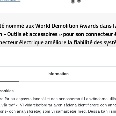
été nommé aux World Demolition Awards dans l
n - Outils et accessoires » pour son connecteur 
necteur électrique améliore la fiabilité des sys
tomatiques. « Les plus grandes innovations son
us petits détails », déclare Hampus Jonsson, Bus
z Rototilt.
Information
trie avec de grosses machines, il peut sembler anodin de s
ur électrique. Mais, pour Rototilt, améliorer la stabilité du
cookies
 a eu un impact important sur l’électronique des systèmes 
e för att anpassa innehållet och annonserna till användarna, tillh
Rototilt est nommé aux World Demolition Awards, dans la 
vår trafik. Vi vidarebefordrar även sådana identifierare och anna
ans les domaines des outils et accessoires, pour son connect
nnons- och analysföretag som vi samarbetar med. Dessa kan i sin