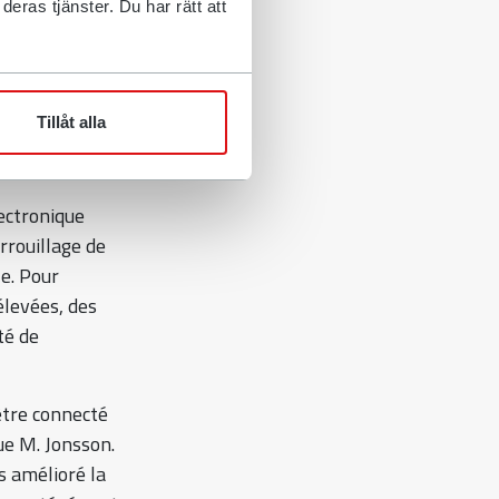
eras tjänster. Du har rätt att
 plus
Jonsson,
 existantes à
Tillåt alla
nt de nouveaux
 situation. »
ectronique
rrouillage de
le. Pour
élevées, des
té de
être connecté
ue M. Jonsson.
s amélioré la