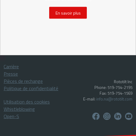
En savoir plus
Carrière
Presse
Pièces de rechange
Rototilt Inc
Phone: 519-754-2195
Politique de confidentialité
Fax: 519-754-1569
E-mail:
info.na@rototilt.com
Utilisation des cookies
Whistleblowing
Open-S