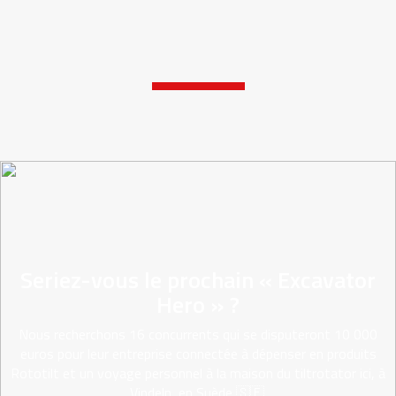
Seriez-vous le prochain « Excavator
Hero » ?
Nous recherchons 16 concurrents qui se disputeront 10 000
euros pour leur entreprise connectée à dépenser en produits
Rototilt et un voyage personnel à la maison du tiltrotator ici, à
Vindeln, en Suède 🇸🇪.