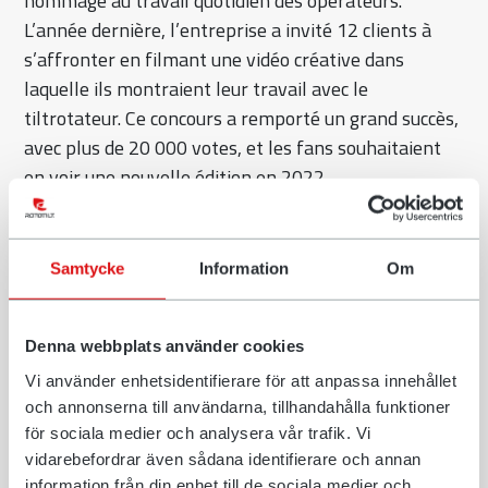
hommage au travail quotidien des opérateurs.
L’année dernière, l’entreprise a invité 12 clients à
s’affronter en filmant une vidéo créative dans
laquelle ils montraient leur travail avec le
tiltrotateur. Ce concours a remporté un grand succès,
avec plus de 20 000 votes, et les fans souhaitaient
en voir une nouvelle édition en 2022.
- L’engagement suscité en 2021 nous a ravis. Tous
ont vraiment apprécié le concept et beaucoup nous
Samtycke
Information
Om
ont demandé ce que nous comptions faire ensuite.
Nous allons organiser un nouveau concours selon le
même concept, mais nous souhaitons que plus de
Denna webbplats använder cookies
personnes aient la possibilité d’y participer, explique
Vi använder enhetsidentifierare för att anpassa innehållet
Jack Sklenar, coordinateur des médias sociaux chez
och annonserna till användarna, tillhandahålla funktioner
Rototilt.
för sociala medier och analysera vår trafik. Vi
vidarebefordrar även sådana identifierare och annan
En mai, tous les utilisateurs d’un tiltrotateur Rototilt
information från din enhet till de sociala medier och