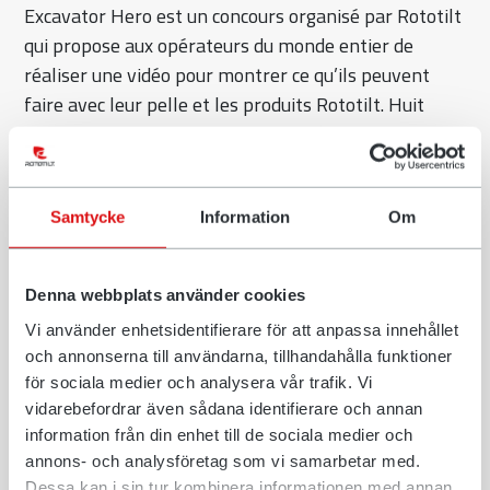
Excavator Hero est un concours organisé par Rototilt
qui propose aux opérateurs du monde entier de
réaliser une vidéo pour montrer ce qu’ils peuvent
faire avec leur pelle et les produits Rototilt. Huit
vidéos ont été sélectionnées et, après trois tours de
vote auprès du public, Steve Lafontaine de l’Ontario,
Canada, a été déclaré vainqueur de l’édition
Samtycke
Information
Om
Excavator Hero de cette année.
– J’ai été surpris et excité d’apprendre que ma vidéo
avait été sélectionnée. Je n’aurais jamais cru que je
Denna webbplats använder cookies
pourrais atteindre le sommet et devenir Excavator
Vi använder enhetsidentifierare för att anpassa innehållet
Hero cette année. J’ai reçu un soutien formidable de
och annonserna till användarna, tillhandahålla funktioner
för sociala medier och analysera vår trafik. Vi
mon entourage, de Liebherr Canada et plus
vidarebefordrar även sådana identifierare och annan
particulièrement de mes amis et de ma famille,
information från din enhet till de sociala medier och
raconte Steve.
annons- och analysföretag som vi samarbetar med.
Dessa kan i sin tur kombinera informationen med annan