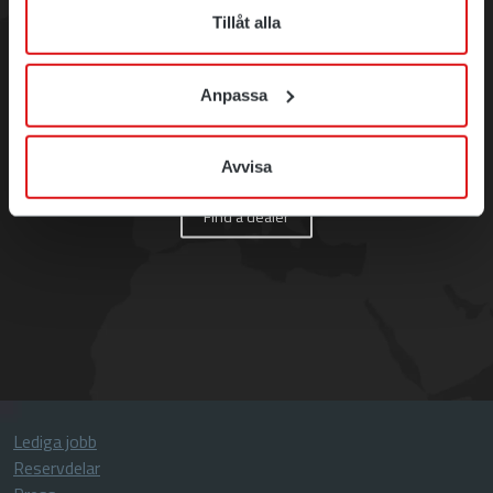
Tillåt alla
Vill du veta mer om
Anpassa
Rototilts produkter?
Avvisa
Find a dealer
Lediga jobb
Reservdelar