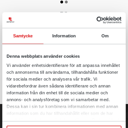
R2
Samtycke
Information
Om
Denna webbplats använder cookies
技術仕様
Vi använder enhetsidentifierare för att anpassa innehållet
och annonserna till användarna, tillhandahålla funktioner
för sociala medier och analysera vår trafik. Vi
ダウンロード (PDF)
vidarebefordrar även sådana identifierare och annan
information från din enhet till de sociala medier och
annons- och analysföretag som vi samarbetar med.
Dessa kan i sin tur kombinera informationen med annan
information som du har tillhandahållit eller som de har
samlat in när du har använt deras tjänster. Du har rätt att
när som helst återkalla ditt lämnade samtycke.