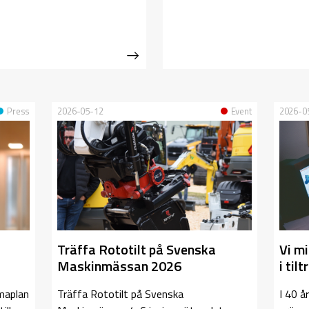
Press
2026-05-12
Event
2026-0
Träffa Rototilt på Svenska
Vi m
Maskinmässan 2026
i til
maplan
Träffa Rototilt på Svenska
I 40 å