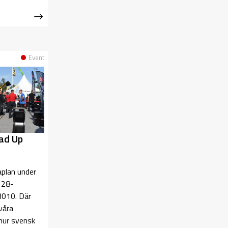
Event
ad Up
plan under
 28-
3010. Där
våra
hur svensk