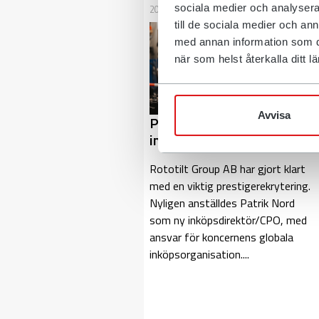
sociala medier och analysera 
2025-10-22
Press
till de sociala medier och a
med annan information som du 
när som helst återkalla ditt
Avvisa
Patrik Nord ny
inköpsdirektör på Rototilt
Rototilt Group AB har gjort klart
med en viktig prestigerekrytering.
Nyligen anställdes Patrik Nord
som ny inköpsdirektör/CPO, med
ansvar för koncernens globala
inköpsorganisation....