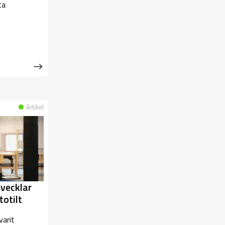
ta
Artikel
tvecklar
otilt
varit