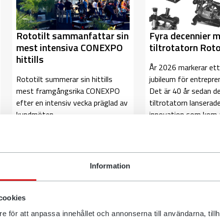
Fyra decennier 
Rototilt sammanfattar sin
tiltrotatorn Roto
mest intensiva CONEXPO
hittills
År 2026 markerar ett 
jubileum för entrepre
Rototilt summerar sin hittills
Det är 40 år sedan d
mest framgångsrika CONEXPO
tiltrotatorn lanserad
efter en intensiv vecka präglad av
innovation som kom 
kundmöten,
branschen i grunden. R
produktdemonstrationer och
branschdialoger. Årets mässa
markerade en viktig ...
Information
cookies
e för att anpassa innehållet och annonserna till användarna, tillh