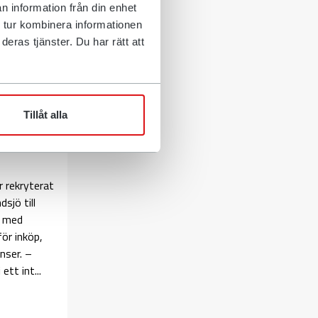
n information från din enhet
Press
 tur kombinera informationen
eras tjänster. Du har rätt att
Tillåt alla
ker
 inför
 rekryterat
sjö till
, med
ör inköp,
nser. –
ett int...