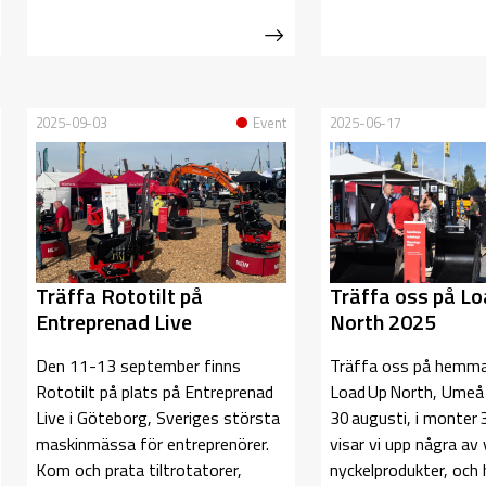
2025-09-03
Event
2025-06-17
Träffa Rototilt på
Träffa oss på Lo
Entreprenad Live
North 2025
Den 11-13 september finns
Träffa oss på hemma
Rototilt på plats på Entreprenad
Load Up North, Umeå
Live i Göteborg, Sveriges största
30 augusti, i monter 
maskinmässa för entreprenörer.
visar vi upp några av 
Kom och prata tiltrotatorer,
nyckelprodukter, och 