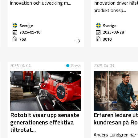
innovation och utveckling m...
innovation driver näs
produktionssp...
Sverige
Sverige
2025-09-10
2025-08-28
763
3010
2025-04-04
Press
2025-04-03
Rototilt visar upp senaste
Erfaren ledare u
generationens effektiva
kundresan på Rot
tiltrotat...
Anders Lundgren har 