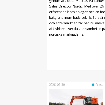
genom att utse Mattias Fahlander t
Sales Director Nordic. Med över 26
erfarenhet inom bolaget och en br
bakgrund inom både teknik, försäljn
och eftermarknad får han nu ansvar
att vidareutveckla verksamheten p
nordiska marknaderna.
2026-03-30
Press