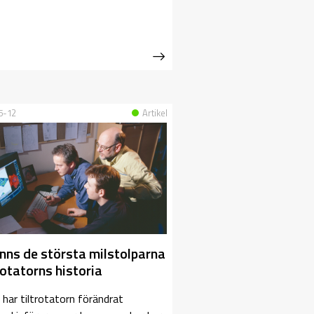
5-12
Artikel
inns de största milstolparna
trotatorns historia
r har tiltrotatorn förändrat