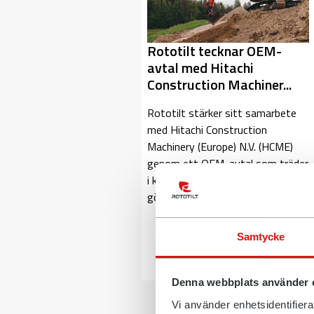
Rototilt tecknar OEM-
avtal med Hitachi
Construction Machiner...
Rototilt stärker sitt samarbete
med Hitachi Construction
Machinery (Europe) N.V. (HCME)
genom ett OEM-avtal som träder
i kraft i början av 2026. Avtalet
gör det möjligt för Hitachi...
Samtycke
Denna webbplats använder 
Vi använder enhetsidentifierar