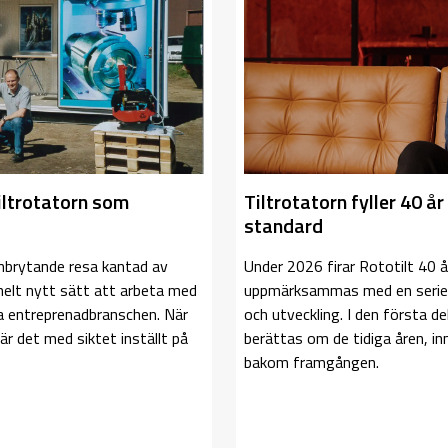
iltrotatorn som
Tiltrotatorn fyller 40 år 
standard
banbrytande resa kantad av
Under 2026 firar Rototilt 40 
 helt nytt sätt att arbeta med
uppmärksammas med en serie f
a entreprenadbranschen. När
och utveckling. I den första d
är det med siktet inställt på
berättas om de tidiga åren, i
bakom framgången.