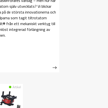
askinförares vardag – men hur har
tatorn själv utvecklats? Vi blickar
ka på de största innovationerna och
lparna som tagit tiltrotatorn
lt® från ett mekaniskt verktyg till
löst integrerad förlängning av
nen.
Artikel