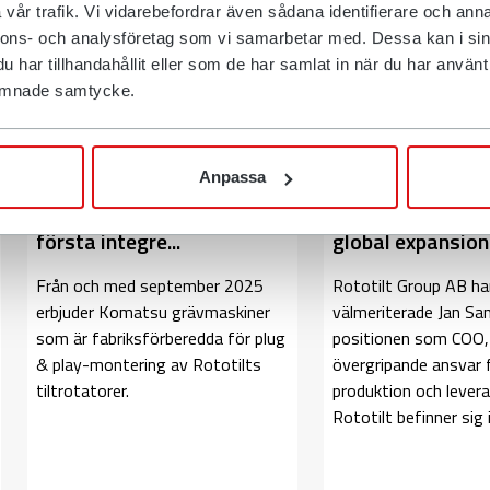
vår trafik. Vi vidarebefordrar även sådana identifierare och anna
2025-10-15
Press
2025-10-06
nnons- och analysföretag som vi samarbetar med. Dessa kan i sin
har tillhandahållit eller som de har samlat in när du har använt d
 lämnade samtycke.
Anpassa
I samarbete med Rototilt
Rototilt förstär
erbjuder Komatsu sin
koncernledningen
första integre...
global expansion
Från och med september 2025
Rototilt Group AB har
erbjuder Komatsu grävmaskiner
välmeriterade Jan Sand
som är fabriksförberedda för plug
positionen som COO
& play-montering av Rototilts
övergripande ansvar f
tiltrotatorer.
produktion och levera
Rototilt befinner sig i 