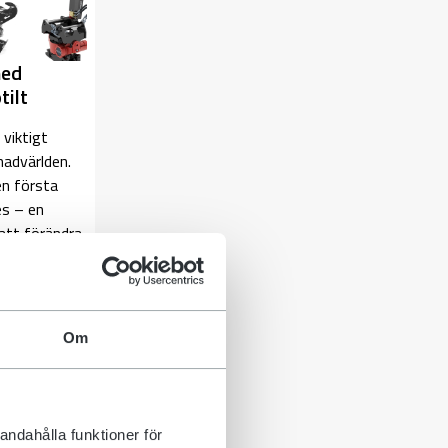
med
tilt
viktigt
nadvärlden.
en första
es – en
att förändra
ototi...
Om
andahålla funktioner för