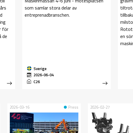
ill
Maskinmässan 4-6 juni - mötesplatsen
grävm
 års
som samlar stora delar av
tiltro
ed
entreprenadbranschen.
tillba
ing
milsto
 för
Rototi
å de
en söm
maski
Sverige
2026-06-04
C26
2026-03-16
Press
2026-02-27