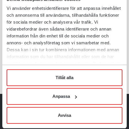
Vi använder enhetsidentifierare för att anpassa innehållet
och annonserna till användarna, tillhandahålla funktioner
för sociala medier och analysera vår trafik. Vi
Szybkozłącza QuickChange™
vidarebefordrar även sådana identifierare och annan
information från din enhet till de sociala medier och
5-43 ton
annons- och analysföretag som vi samarbetar med.
Dessa kan i sin tur kombinera informationen med annan
information som du har tillhandahållit eller som de har
Pokaż produkt
samlat in när du har använt deras tjänster. Du har rätt att
när som helst återkalla ditt lämnade samtycke.
Tillåt alla
Anpassa
Więcej powodów, aby wybrać szybkozłącze
Avvisa
koparki od Rototilt®