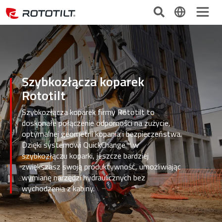
Szybkozłącza koparek
Rototilt
Szybkozłącza koparek firmy Rototilt to
doskonałe połączenie odporności na zużycie,
optymalnej geometrii kopania i bezpieczeństwa.
Dzięki systemowi QuickChange™ w
szybkozłączu koparki, jeszcze bardziej
zwiększasz swoją produktywność, umożliwiając
wymianę narzędzi hydraulicznych bez
wychodzenia z kabiny.