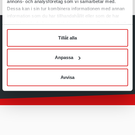
annons- och analysföretag som vi samarbetar med.
Dessa kan i sin tur kombinera informationen med annan
information som du har tillhandahållit eller som de har
samlat in när du har använt deras tjänster. Du har rätt att
Prasa
när som helst återkalla ditt lämnade samtycke.
Części zamienne
Tillåt alla
Polityka prywatności
Wykorzystanie plików cookie
Anpassa
UTECH
Zgłaszanie nieprawidłowości
Bezpłatna infolinia: +48 77 45 14 280
Sklep internetowy
E-mail:
biuro@utech.pl
Open-S
https://utech.pl/
Avvisa