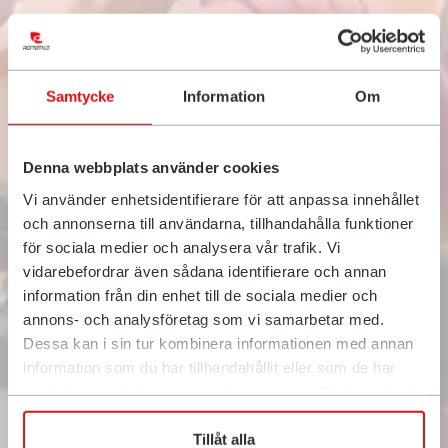
Samtycke
Information
Om
De rette forudsætninger for
Denna webbplats använder cookies
et bedre resultat
Vi använder enhetsidentifierare för att anpassa innehållet
Rototilt® forvandler gravemaskiner til effektive
och annonserna till användarna, tillhandahålla funktioner
redskabsbærere via en voksende kæde af
för sociala medier och analysera vår trafik. Vi
hurtigskifter, tiltrotatorer, styresystemer,
vidarebefordrar även sådana identifierare och annan
redskaber og smarte løsninger, der starter med,
information från din enhet till de sociala medier och
at du sidder i førerhuset. Gravemaskinen har
annons- och analysföretag som vi samarbetar med.
kraften, du har viden, og med vores værktøjer
Dessa kan i sin tur kombinera informationen med annan
kan du arbejde med større effektivitet,
smidighed og præcision end nogensinde før. Det
information som du har tillhandahållit eller som de har
betyder, at du kan påtage dig flere typer
samlat in när du har använt deras tjänster. Du har rätt att
opgaver med de rette forudsætninger for en
när som helst återkalla ditt lämnade samtycke.
sikker og produktiv hverdag – og et bedre
Tillåt alla