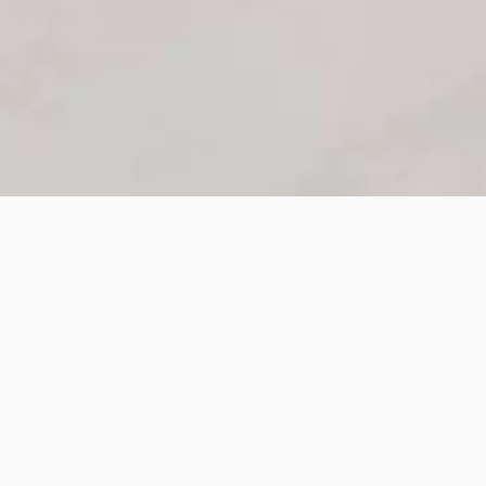
RC™ Joysticks
RC™ Joysticks er udviklet med din køreoplevelse i tankerne.
Vores joystick har god ergonomi, førsteklasses materialer og
gode muligheder for personlige tilpasninger.