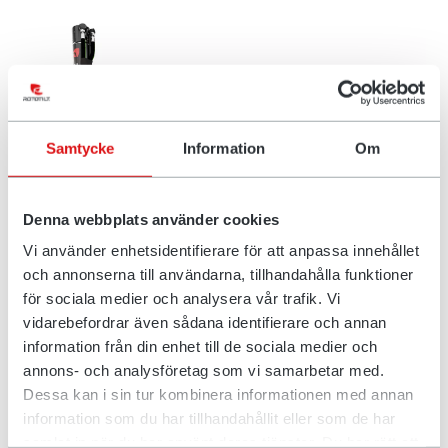
Samtycke
Information
Om
Denna webbplats använder cookies
Vi använder enhetsidentifierare för att anpassa innehållet
och annonserna till användarna, tillhandahålla funktioner
To års garanti
för sociala medier och analysera vår trafik. Vi
vidarebefordrar även sådana identifierare och annan
Som leverandør giver vi dig altid to års garanti på alle
information från din enhet till de sociala medier och
tiltrotatorer
og
hurtigskifter
fra Rototilt. Garantien gælder
annons- och analysföretag som vi samarbetar med.
lige fra leveringen uden krav om registrering. Klart og
Dessa kan i sin tur kombinera informationen med annan
tydeligt. Når du har brug for hjælp, kontakter du din
information som du har tillhandahållit eller som de har
forhandler, som du plejer. Derefter sender de os en
samlat in när du har använt deras tjänster. Du har rätt att