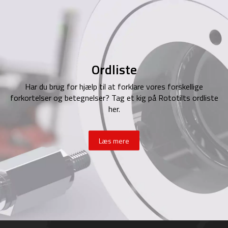
Ordliste
Har du brug for hjælp til at forklare vores forskellige
forkortelser og betegnelser? Tag et kig på Rototilts ordliste
her.
Læs mere