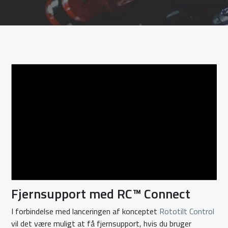
Fjernsupport med RC™ Connect
I forbindelse med lanceringen af konceptet
Rototilt Control
vil det være muligt at få fjernsupport, hvis du bruger