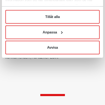
Vindeln, Sverige, i september. Derudover vil vinderen
samlat in när du har använt deras tjänster. Du har rätt att
modtage 10.000 euro, som kan bruges på et valgfrit
när som helst återkalla ditt lämnade samtycke.
Rototilt-produkt. Vinderen af Excavator Hero 2021,
Tillåt alla
Eoin O'Connor, vil ledsage Rototilt til Bauma senere
på efteråret som en del af sidste års pris.
Anpassa
- Det var en fantastisk mulighed for at fremvise
evnerne til at køre denne maskine og vise noget af
Avvisa
det arbejde, vi udfører. "Det var en stor ære at vinde
konkurrencen", fortæller Eoin.