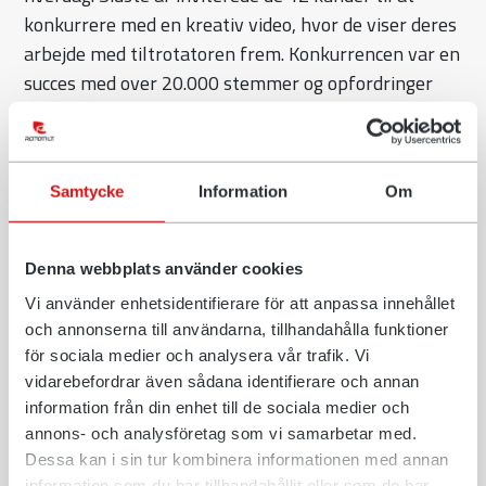
konkurrere med en kreativ video, hvor de viser deres
arbejde med tiltrotatoren frem. Konkurrencen var en
succes med over 20.000 stemmer og opfordringer
fra fans til at fortsætte konkurrencen i 2022.
- Vi blev overvældet af engagementet i 2021. Alle
syntes virkelig at kunne lide konceptet, og vi har fået
Samtycke
Information
Om
mange spørgsmål om, hvad det næste bliver. Vi vil
fortsætte med det samme konkurrencekoncept,
Denna webbplats använder cookies
men vi vil gerne give flere chancen for at deltage",
siger Jack Sklenar, koordinator for sociale medier hos
Vi använder enhetsidentifierare för att anpassa innehållet
och annonserna till användarna, tillhandahålla funktioner
Rototilt.
för sociala medier och analysera vår trafik. Vi
I løbet af maj måned kan alle, der bruger en
vidarebefordrar även sådana identifierare och annan
tiltrotator fra Rototilt, indsende deres egen kreative
information från din enhet till de sociala medier och
annons- och analysföretag som vi samarbetar med.
video. De tre finalister i Excavator Hero 2022
Dessa kan i sin tur kombinera informationen med annan
modtager en invitation til Rototilts hovedkvarter i
information som du har tillhandahållit eller som de har