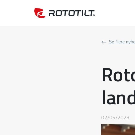
Se flere nyh
Rot
lan
02/05/2023