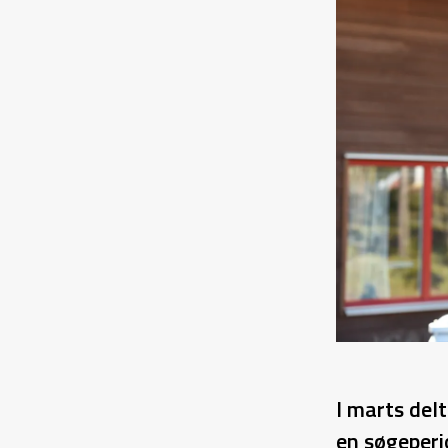
I marts del
en søgeperio