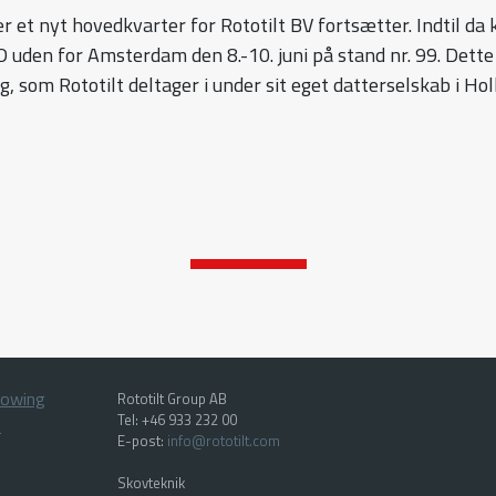
r et nyt hovedkvarter for Rototilt BV fortsætter. Indtil da
D uden for Amsterdam den 8.-10. juni på stand nr. 99. Dette
ng, som Rototilt deltager i under sit eget datterselskab i Ho
lowing
Rototilt Group AB
Tel: +46 933 232 00
p
E-post:
info@rototilt.com
Skovteknik