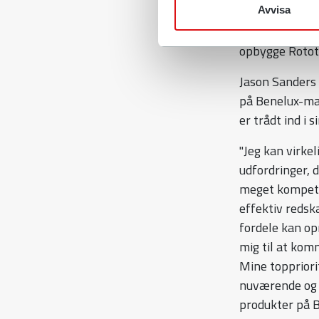
stort potential
Avvisa
omkring dette.
opbygge Rototil
Jason Sanders 
på Benelux-mar
er trådt ind i 
"Jeg kan virkel
udfordringer, 
meget kompete
effektiv redsk
fordele kan op
mig til at kom
Mine toppriori
nuværende og e
produkter på 