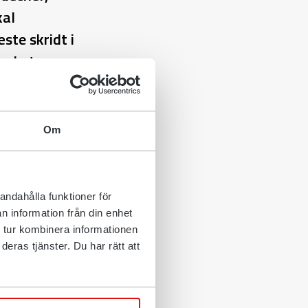
kal
ste skridt i
ved at
k", siger
Om
den har en lang
 øger
som officiel
somheden
andahålla funktioner för
echef Jason
n information från din enhet
 tur kombinera informationen
eras tjänster. Du har rätt att
 profilen for
ineret med en
ing. "Vi ser et