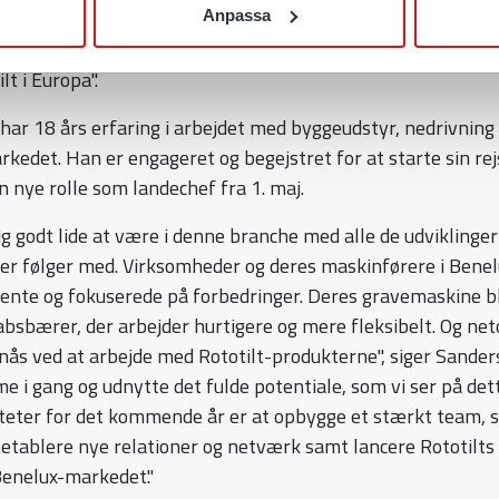
e for Rototilt i Benelux-regionen, og vi ved, at Jason deler v
Anpassa
 Han har alle de vigtigste kompetencer til yderligere at eta
t i Europa".
har 18 års erfaring i arbejdet med byggeudstyr, nedrivning
kedet. Han er engageret og begejstret for at starte sin rej
sin nye rolle som landechef fra 1. maj.
ig godt lide at være i denne branche med alle de udviklinger
der følger med. Virksomheder og deres maskinførere i Benel
nte og fokuserede på forbedringer. Deres gravemaskine bl
absbærer, der arbejder hurtigere og mere fleksibelt. Og net
nås ved at arbejde med Rototilt-produkterne", siger Sander
me i gang og udnytte det fulde potentiale, som vi ser på de
teter for det kommende år er at opbygge et stærkt team, 
tablere nye relationer og netværk samt lancere Rototilts
Benelux-markedet."