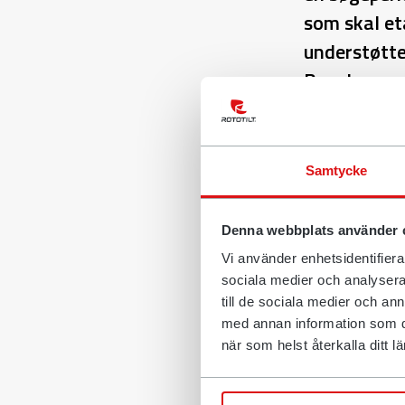
som skal et
understøtte
Benelux-reg
etablere fl
den nye lan
Samtycke
Rototilt Group
tradition for a
Denna webbplats använder 
produktivitete
distributør et
Vi använder enhetsidentifierar
rapporterede i
sociala medier och analysera 
till de sociala medier och a
Sanders.
med annan information som du 
"Jason har både
när som helst återkalla ditt
den type chef,
solid tilgang t