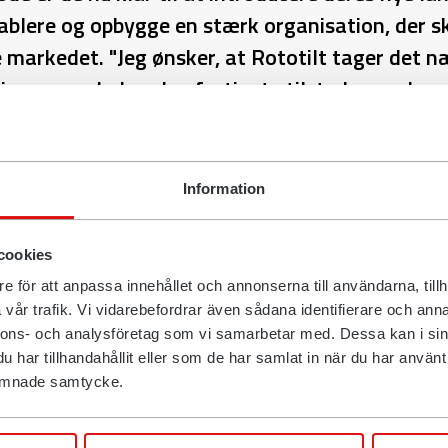
ablere og opbygge en stærk organisation, der s
 markedet. "Jeg ønsker, at Rototilt tager det næ
ionen og skaber den fortjente tilstedeværelse 
ere forhandlere og række ud til kunder og netvær
dechef Jason Sanders.
Information
 er en innovativ svensk familieejet virksomhed. Virksomhe
t udvikle tiltrotatorer og tilkoblinger til gravemaskiner, der
cookies
n og sikkerheden. Efter et langt samarbejde med Eurosteel 
ablerer Rototilt sit eget datterselskab i Holland, som virk
e för att anpassa innehållet och annonserna till användarna, tillh
 marts. Nu er de også klar til at præsentere deres nye land
vår trafik. Vi vidarebefordrar även sådana identifierare och anna
nnons- och analysföretag som vi samarbetar med. Dessa kan i sin
har tillhandahållit eller som de har samlat in när du har använt d
 stor erfaring i branchen og i regionen. Han passer også til
 lämnade samtycke.
 som vi søger – et stærkt fokus på salg og marketing komb
il kundesupport", siger marketing- og salgsdirektør Per Väppl