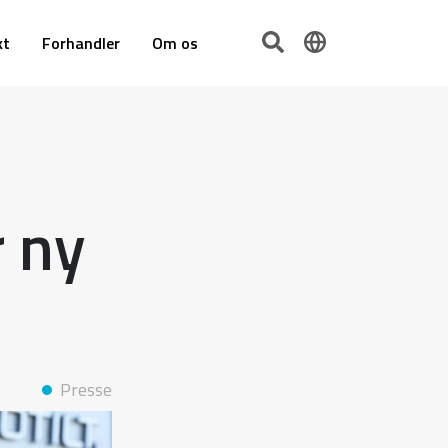
kt
Forhandler
Om os
r ny
Presse