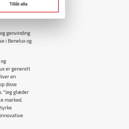
ores vision
Tillåt alla
blere og
 og genvinding
se i Benelux og
 og
ux er generelt
iver en
op disse
s. "Jeg glæder
tte marked.
styrke
 innovative