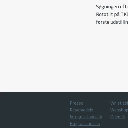
Søgningen efte
Rototilt på TK
første udstilli
Presse
Whistleb
Reservedele
Websho
Integritetspolitik
Open-S
Brug af cookies