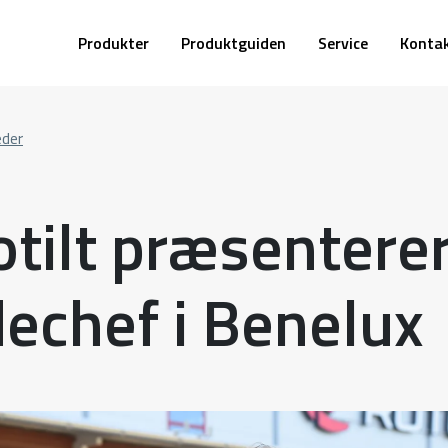
Produkter
Produktguiden
Service
Konta
eder
otilt præsentere
dechef i Benelux