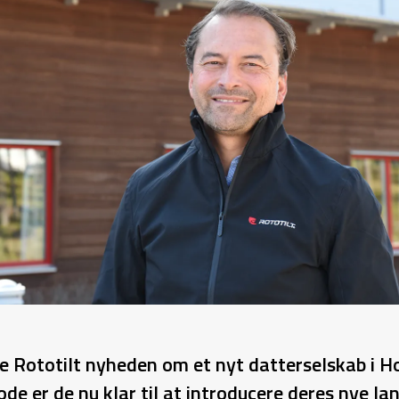
te Rototilt nyheden om et nyt datterselskab i Ho
de er de nu klar til at introducere deres nye la