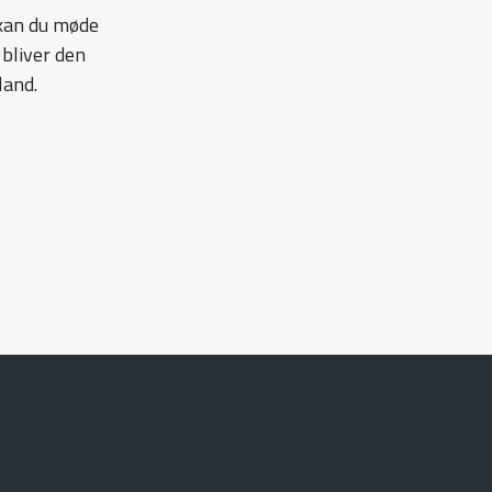
 kan du møde
 bliver den
lland.