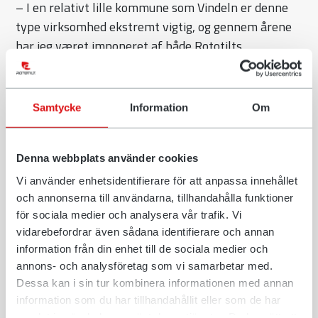
– I en relativt lille kommune som Vindeln er denne
type virksomhed ekstremt vigtig, og gennem årene
har jeg været imponeret af både Rototilts
vækstrejse og udviklingen af produkterne. Desuden
var der også de lidt blødere værdier, som tiltalte mig,
f.eks. omkring ejerfamiliens personalepolitik og den
Samtycke
Information
Om
trivsel, der skabes på arbejdspladsen. Det kan
mærkes, at det er vigtige spørgsmål for ejerne, som
bidrager til ro og sikkerhed for personalet.
Denna webbplats använder cookies
Vi använder enhetsidentifierare för att anpassa innehållet
Nøjagtig som titlen Global Director Product Planning
och annonserna till användarna, tillhandahålla funktioner
& Support antyder, er det en rolle, som omfatter
för sociala medier och analysera vår trafik. Vi
ansvar både hvad angår produkter og eftermarked.
vidarebefordrar även sådana identifierare och annan
Desuden er han ansvarlig for projektkontoret for
information från din enhet till de sociala medier och
produktudvikling. Anders Lundgren fortæller:
annons- och analysföretag som vi samarbetar med.
Dessa kan i sin tur kombinera informationen med annan
– Jeg ser produktplanlægning som en central del af
information som du har tillhandahållit eller som de har
min rolle. Når vi forstår kundens udfordringer og
samlat in när du har använt deras tjänster. Du har rätt att