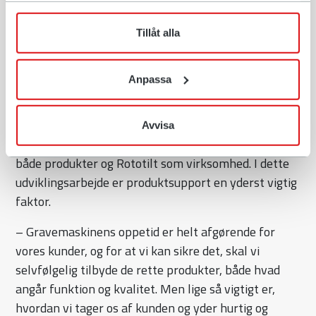
när som helst återkalla ditt lämnade samtycke.
behov, kan vi udvikle produkter, der opfylder deres
Tillåt alla
forventninger. Vores hovedopgave hos Rototilt er
netop at forsyne vores kunder med løsninger, der
gør deres arbejde nemt og effektivt, og det vi gør ved
Anpassa
at ramme rigtigt med vores produkter.
Rototilt har arbejdet intensivt på at udvikle
Avvisa
kunderejsen og skabe en endnu bedre oplevelse af
både produkter og Rototilt som virksomhed. I dette
udviklingsarbejde er produktsupport en yderst vigtig
faktor.
– Gravemaskinens oppetid er helt afgørende for
vores kunder, og for at vi kan sikre det, skal vi
selvfølgelig tilbyde de rette produkter, både hvad
angår funktion og kvalitet. Men lige så vigtigt er,
hvordan vi tager os af kunden og yder hurtig og