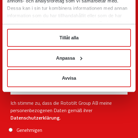
annons- och analysföretag som vi samarbetar med.
Dessa kan i sin tur kombinera informationen med annan
information som du har tillhandahållit eller som de har
Name
samlat in när du har använt deras tjänster. Du har rätt att
när som helst återkalla ditt lämnade samtycke.
Tillåt alla
E-Mail
Anpassa
Telefon
Avvisa
Postleitzahl
Ich stimme zu, dass die Rototilt Group AB meine
personenbezogenen Daten gemäß ihrer
Datenschutzerklärung.
Genehmigen