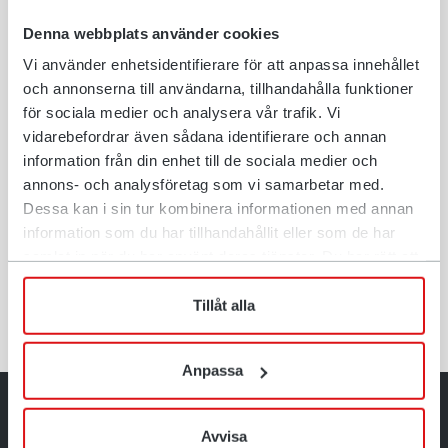
Denna webbplats använder cookies
Vi använder enhetsidentifierare för att anpassa innehållet
och annonserna till användarna, tillhandahålla funktioner
för sociala medier och analysera vår trafik. Vi
vidarebefordrar även sådana identifierare och annan
Sortiergreifer
information från din enhet till de sociala medier och
Für Bagger zwischen 5 und 30 Tonnen
annons- och analysföretag som vi samarbetar med.
Dessa kan i sin tur kombinera informationen med annan
information som du har tillhandahållit eller som de har
samlat in när du har använt deras tjänster. Du har rätt att
Produkt anzeigen
när som helst återkalla ditt lämnade samtycke.
Tillåt alla
Anpassa
Weitere Gründe für die Wahl eines Greifers von
Avvisa