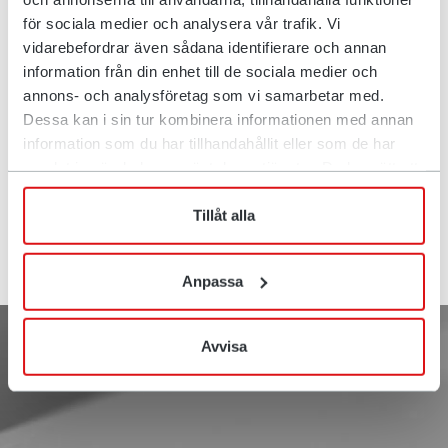
nesten like viktig som hvordan vi bruker logo, bilder og
för sociala medier och analysera vår trafik. Vi
farger når det gjelder uttrykksmuligheter, tydelighet og
vidarebefordrar även sådana identifierare och annan
enhetlighet. Hovedskrifttypen vår er Titillium Web, som vi
information från din enhet till de sociala medier och
bruker i så stor grad som mulig i kommunikasjonen vår.
annons- och analysföretag som vi samarbetar med.
Skrifttypen kan brukes i både trykt og digital form.
Dessa kan i sin tur kombinera informationen med annan
information som du har tillhandahållit eller som de har
samlat in när du har använt deras tjänster. Du har rätt att
Last ned
när som helst återkalla ditt lämnade samtycke.
Tillåt alla
Anpassa
Avvisa