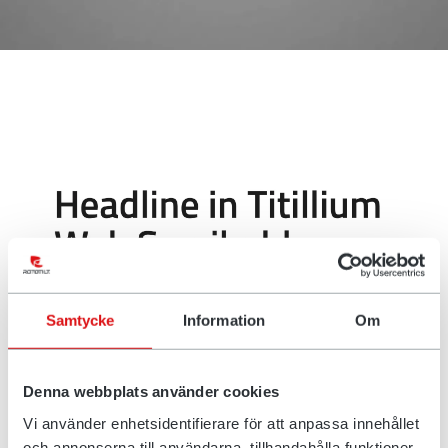
Samtycke
Information
Om
Denna webbplats använder cookies
Skrifttype
Vi använder enhetsidentifierare för att anpassa innehållet
Typografien vår, eller hvordan det vi skriver, ser ut, er
och annonserna till användarna, tillhandahålla funktioner