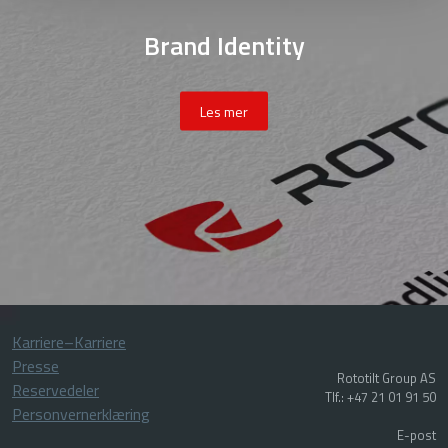
Brand Identity
Les mer
Karriere–Karriere
Presse
Rototilt Group AS
Reservedeler
Tlf.: +47 21 01 91 50
Personvernerklæring
E-post