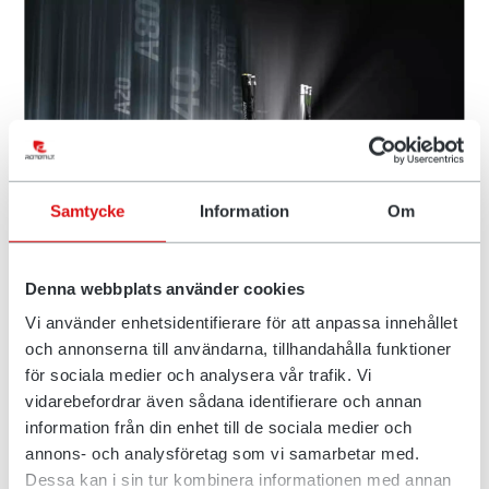
Samtycke
Information
Om
Anders Jonsson og Rototilt Group
Denna webbplats använder cookies
AB
Vi använder enhetsidentifierare för att anpassa innehållet
Mye skjer i markedet, og det gjennomføres en rekke store
och annonserna till användarna, tillhandahålla funktioner
lanseringer. Blant annet den patentsøkte sikkerhetslåsen
för sociala medier och analysera vår trafik. Vi
SecureLock™ og enda flere tiltrotatormodeller. Samtidig
vidarebefordrar även sådana identifierare och annan
styrker Rototilt® produktutvalget med flere nye redskaper.
information från din enhet till de sociala medier och
Indexator Rototilt Systems blir i 2014 den første
annons- och analysföretag som vi samarbetar med.
tiltrotatorprodusenten som tilbyr forankret svivel uten
Dessa kan i sin tur kombinera informationen med annan