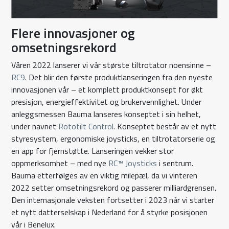
Flere innovasjoner og
omsetningsrekord
Våren 2022 lanserer vi vår største tiltrotator noensinne –
RC9
. Det blir den første produktlanseringen fra den nyeste
innovasjonen vår – et komplett produktkonsept for økt
presisjon, energieffektivitet og brukervennlighet. Under
anleggsmessen Bauma lanseres konseptet i sin helhet,
under navnet
Rototilt Control
. Konseptet består av et nytt
styresystem, ergonomiske joysticks, en tiltrotatorserie og
en app for fjernstøtte. Lanseringen vekker stor
oppmerksomhet – med nye
RC™ Joysticks
i sentrum.
Bauma etterfølges av en viktig milepæl, da vi vinteren
2022 setter omsetningsrekord og passerer milliardgrensen.
Den internasjonale veksten fortsetter i 2023 når vi starter
et nytt datterselskap i Nederland for å styrke posisjonen
vår i Benelux.