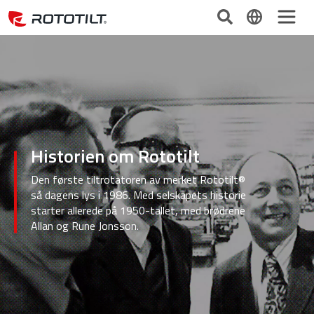
Historien om Rototilt
Den første tiltrotatoren av merket Rototilt®
så dagens lys i 1986. Med selskapets historie
starter allerede på 1950-tallet, med brødrene
Allan og Rune Jonsson.