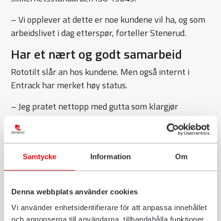
– Vi opplever at dette er noe kundene vil ha, og som
arbeidslivet i dag etterspør, forteller Stenerud.
Har et nært og godt samarbeid
Rototilt slår an hos kundene. Men også internt i
Entrack har merket høy status.
– Jeg pratet nettopp med gutta som klargjør
maskiner og monterer utstyr. De var tydelige på at
Rototilt er lettere å installere enn konkurrentene. Vi
ser tydelig at monteringstiden har gått ned, forteller
Samtycke
Information
Om
Stenerud.
Entrack og Rototilt har fått et nært og godt forhold i
Denna webbplats använder cookies
de årene de har samarbeidet.
Vi använder enhetsidentifierare för att anpassa innehållet
– Vår avdeling rapporterer direkte tilbake til Rototilt
och annonserna till användarna, tillhandahålla funktioner