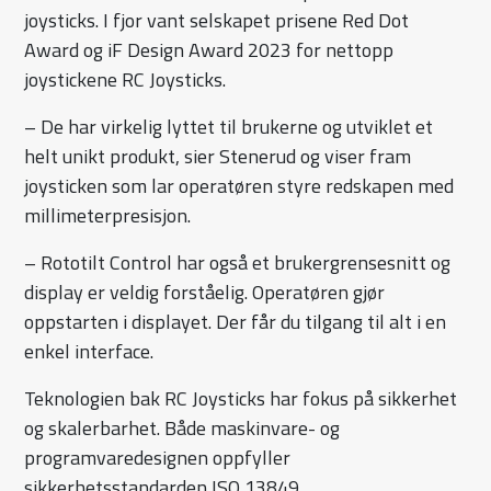
joysticks. I fjor vant selskapet prisene Red Dot
Award og iF Design Award 2023 for nettopp
joystickene RC Joysticks.
– De har virkelig lyttet til brukerne og utviklet et
helt unikt produkt, sier Stenerud og viser fram
joysticken som lar operatøren styre redskapen med
millimeterpresisjon.
– Rototilt Control har også et brukergrensesnitt og
display er veldig forståelig. Operatøren gjør
oppstarten i displayet. Der får du tilgang til alt i en
enkel interface.
Teknologien bak RC Joysticks har fokus på sikkerhet
og skalerbarhet. Både maskinvare- og
programvaredesignen oppfyller
sikkerhetsstandarden ISO 13849.