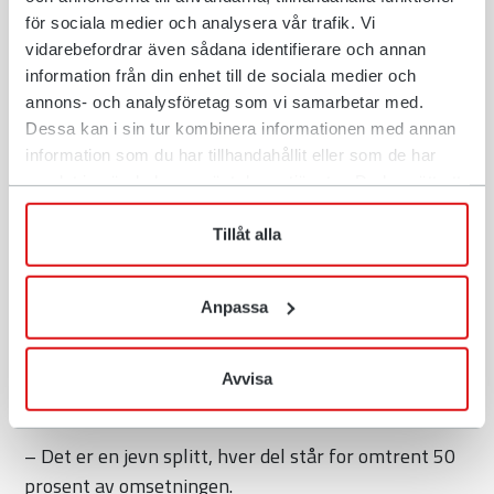
Norge. De er en høyt verdsatt samarbeidspartner.
för sociala medier och analysera vår trafik. Vi
Har vi et problem kommer de hit til Grinder og løser
vidarebefordrar även sådana identifierare och annan
det. Det er korte kommunikasjonslinjer.
information från din enhet till de sociala medier och
annons- och analysföretag som vi samarbetar med.
Entrack trenger ikke å ha konkrete utfordringer for å
Dessa kan i sin tur kombinera informationen med annan
kommunisere med leverandøren.
information som du har tillhandahållit eller som de har
samlat in när du har använt deras tjänster. Du har rätt att
– Vi har jevnlig kontakt med Rototilt gjennom
när som helst återkalla ditt lämnade samtycke.
kvartalsmøter der vi går gjennom status på
Tillåt alla
leveranser og nye produkter.
Entrack er «forsikret» mot
Anpassa
konjunkturer
Som selskap er Entrack delt i to mellom maskindeler
Avvisa
og ettermarked.
– Det er en jevn splitt, hver del står for omtrent 50
prosent av omsetningen.