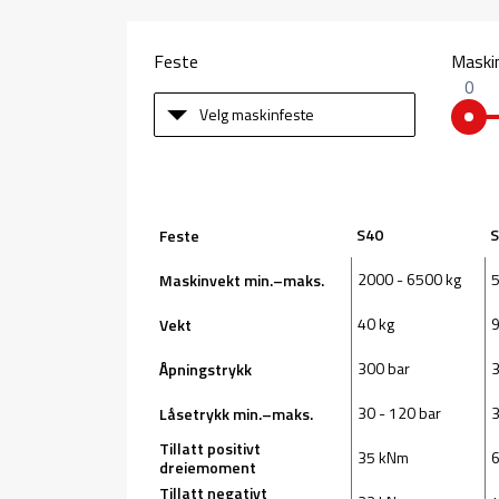
Feste
Maski
0
Velg maskinfeste
S40
S
Feste
2000 - 6500 kg
5
Maskinvekt min.–maks.
40 kg
9
Vekt
300 bar
3
Åpningstrykk
30 - 120 bar
3
Låsetrykk min.–maks.
Tillatt positivt
35 kNm
dreiemoment
Tillatt negativt