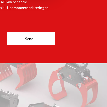
p AB kan behandle
ld til
personvernerklæringen
.
Send