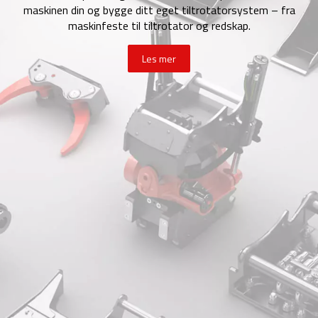
maskinen din og bygge ditt eget tiltrotatorsystem – fra
maskinfeste til tiltrotator og redskap.
Les mer