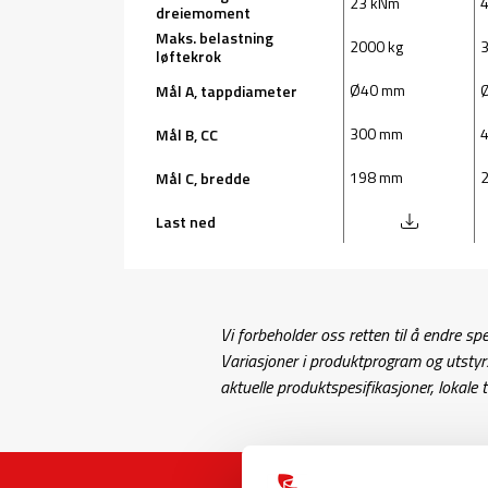
23 kNm
dreiemoment
Maks. belastning
2000 kg
3
løftekrok
Ø40 mm
Mål A, tappdiameter
300 mm
Mål B, CC
198 mm
Mål C, bredde
Last ned
Vi forbeholder oss retten til å endre spes
Variasjoner i produktprogram og utsty
aktuelle produktspesifikasjoner, lokale t