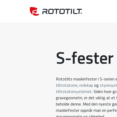
S-fester
Rototilts maskinfester i S-serien 
tiltrotatorer
,
redskap
og
styresys
tiltrotatorsystemet
. Siden hver g
gravegeometri, er det viktig at et 
beholde denne. Med den nyeste ge
maskinfester oppnår man en perfek
gravegeometri og sikkerhet.