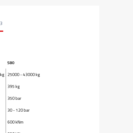
3
S80
 kg
25000 - 43000 kg
395 kg
350 bar
30 - 120 bar
600 kNm