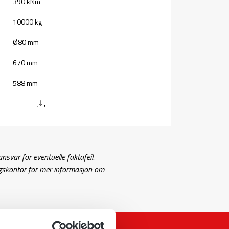
390 kNm
10000 kg
Ø80 mm
670 mm
588 mm
ansvar for eventuelle faktafeil.
gskontor for mer informasjon om