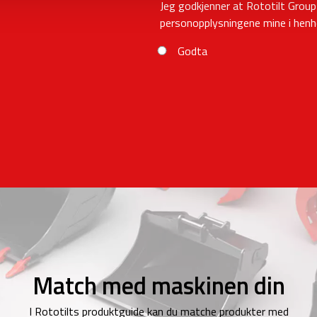
Jeg godkjenner at Rototilt Grou
personopplysningene mine i henho
Godta
Match med maskinen din
I Rototilts produktguide kan du matche produkter med