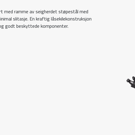
ert med ramme av seigherdet støpestål med
nimal slitasje. En kraftig låsekilekonstruksjon
å og godt beskyttede komponenter.