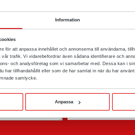
Information
yll ut skjemaet, så svarer vi deg så snart som mulig.
cookies
Navn
e för att anpassa innehållet och annonserna till användarna, tillh
vår trafik. Vi vidarebefordrar även sådana identifierare och anna
nnons- och analysföretag som vi samarbetar med. Dessa kan i sin
E-post
har tillhandahållit eller som de har samlat in när du har använt d
 lämnade samtycke.
Telefon
Anpassa
Postnummer