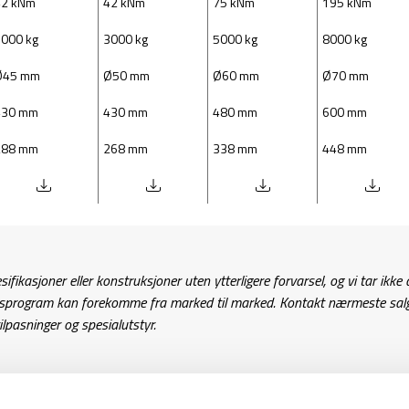
42 kNm
42 kNm
75 kNm
195 kNm
000 kg
3000 kg
5000 kg
8000 kg
Ø45 mm
Ø50 mm
Ø60 mm
Ø70 mm
430 mm
430 mm
480 mm
600 mm
288 mm
268 mm
338 mm
448 mm
ifikasjoner eller konstruksjoner uten ytterligere forvarsel, og vi tar ikke 
rsprogram kan forekomme fra marked til marked. Kontakt nærmeste sal
ilpasninger og spesialutstyr.