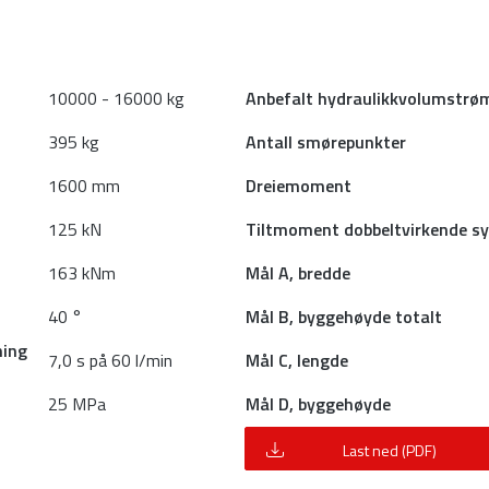
10000 - 16000 kg
Anbefalt hydraulikkvolumstrø
395 kg
Antall smørepunkter
1600 mm
Dreiemoment
125 kN
Tiltmoment dobbeltvirkende sy
163 kNm
Mål A, bredde
40 °
Mål B, byggehøyde totalt
ning
7,0 s på 60 l/min
Mål C, lengde
25 MPa
Mål D, byggehøyde
Last ned (PDF)