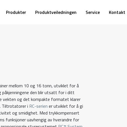
Produkter
Produktveiledningen
Service
Kontakt
iner mellom 10 og 16 tonn, utviklet for å
påkjenningene den blir utsatt for i ditt
lave vekten og det kompakte formatet klarer
Tiltrotatorer i
RC-serien
er utviklet for å gi
ktivitet og smidighet. Med trykkompensert
rens funksjoner uavhengig av hverandre for
t proporsjonale styresystemet
RC™ System