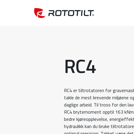
RC4
RC4 er tiltrotatoren for gravemask
takle de mest krevende miljøene og 
daglige arbeid. Til tross for den 
RC4 brytemoment opptil 163 kNm. 
bedre kjøreopplevelse, energieffe
hydraulikk kan du bruke tiltrotato
optimal presisjon. Takket være de