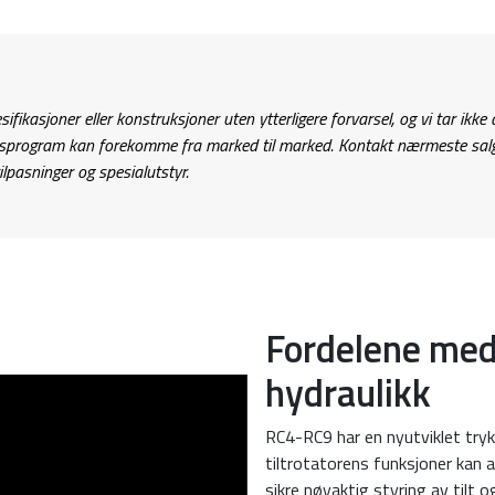
ifikasjoner eller konstruksjoner uten ytterligere forvarsel, og vi tar ikke 
rsprogram kan forekomme fra marked til marked. Kontakt nærmeste sal
ilpasninger og spesialutstyr.
Fordelene me
hydraulikk
RC4-RC9 har en nyutviklet tryk
tiltrotatorens funksjoner kan 
sikre nøyaktig styring av tilt o