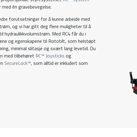
ner med én gravebevegelse.
edre forutsetninger for å kunne arbeide med
øm, og vi har gitt deg flere muligheter til å
til hydraulikkvolumstrøm. Med RC4 får du i
onene og egenskapene til Rototilt, som helstøpt
ing, minimal slitasje og svært lang levetid. Du
jon med tilbehøret
RC™ Joysticks
og
en
SecureLock™
, som alltid er inkludert som