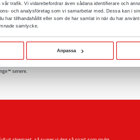
øre automatiske bytter av
vår trafik. Vi vidarebefordrar även sådana identifierare och anna
rerhuset. Når du jobber med
nnons- och analysföretag som vi samarbetar med. Dessa kan i sin
verst og redskapsfestet
har tillhandahållit eller som de har samlat in när du har använt d
t koble tiltrotatoren på og av
 lämnade samtycke.
lisk redskap, avhengig av
montere tiltrotatoren direkte
edskapsfestet for raske
Anpassa
 er sikkerhetsløsningen
tiltrotator fra
RC-serien
kan du
hange™ senere.
yll ut skjemaet, så svarer vi deg så snart som mulig.