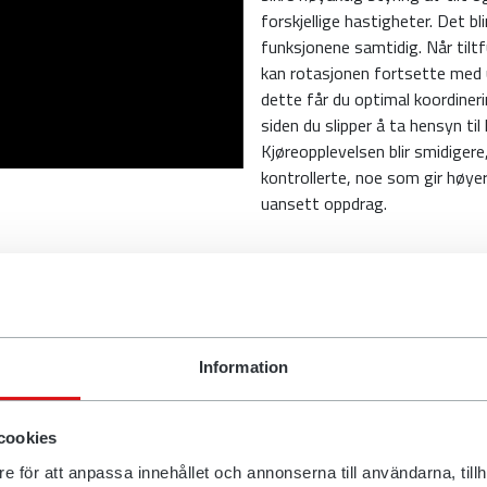
forskjellige hastigheter. Det bl
funksjonene samtidig. Når tiltf
kan rotasjonen fortsette med 
dette får du optimal koordiner
siden du slipper å ta hensyn til
Kjøreopplevelsen blir smidigere
kontrollerte, noe som gir høyer
uansett oppdrag.
Information
 som en del av
Change™
cookies
e för att anpassa innehållet och annonserna till användarna, tillh