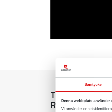
Samtycke
Tiltrotatoren din
Rototilt® Quick
Denna webbplats använder 
Vi använder enhetsidentifierar