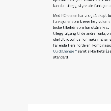
kan du i tillegg styre alle funksjo
Med RC-serien har vi også skapt b
funksjoner som krever høy volumstr
bruke tilbehør som har større krav 
tillegg tilgang til de andre funksj
oljefylt rotorhus for maksimal smør
får enda flere fordeler i kombinas
QuickChange™
samt sikkerhetslås
standard.