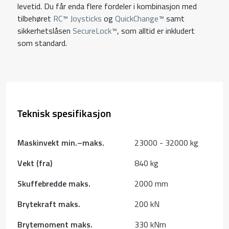
levetid. Du får enda flere fordeler i kombinasjon med
tilbehøret
RC™ Joysticks
og
QuickChange™
samt
sikkerhetslåsen
SecureLock™
, som alltid er inkludert
som standard.
Teknisk spesifikasjon
Maskinvekt min.–maks.
23000 - 32000 kg
Vekt (fra)
840 kg
Skuffebredde maks.
2000 mm
Brytekraft maks.
200 kN
Brytemoment maks.
330 kNm