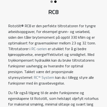
RC8
Rototilt® RC8 er den perfekte tiltrotatoren for tyngre
arbeidsoppgaver, for eksempel grunn- og veiarbeid,
siden den tåler brytemoment på opptil 330 kNm og er
optimalisert for gravemaskiner mellom 23 og 32 tonn.
Tiltrotatorer i
RC-serien
er utviklet for å gi bedre
kjøreopplevelse, energieffektivitet og smidighet. Med
trykkompensert hydraulikk kan du bruke tiltrotatorens
funksjoner uavhengig av hverandre for optimal
presisjon. Takket være det proporsjonale
styresystemet
RC™ System
kan du i tillegg styre alle
funksjoner med én gravebevegelse.
Du får også tilgang til de andre funksjonene og
egenskapene til Rototilt, som helstøpt oljefylt rotorhus
for maksimal smøring, minimal slitasje og svært lang