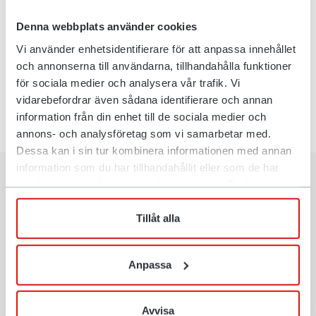
fortsette med uendret hastighet. Takket være dette får du
optimal koordinering med RC™-seriens tiltrotatorer, siden
Denna webbplats använder cookies
du slipper å ta hensyn til hastigheten på rotasjon og tilt.
Vi använder enhetsidentifierare för att anpassa innehållet
Kjøreopplevelsen blir smidigere, og bevegelsene blir mer
och annonserna till användarna, tillhandahålla funktioner
kontrollerte, noe som gir høyere presisjon og bedre resultat
för sociala medier och analysera vår trafik. Vi
uansett oppdrag.
vidarebefordrar även sådana identifierare och annan
information från din enhet till de sociala medier och
annons- och analysföretag som vi samarbetar med.
Dessa kan i sin tur kombinera informationen med annan
information som du har tillhandahållit eller som de har
samlat in när du har använt deras tjänster. Du har rätt att
när som helst återkalla ditt lämnade samtycke.
Tillåt alla
Anpassa
Avvisa