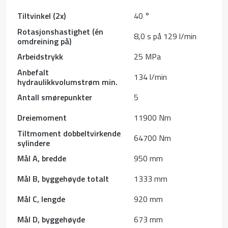
Tiltvinkel (2x)
40 °
Rotasjonshastighet (én
8,0 s på 129 l/min
omdreining på)
Arbeidstrykk
25 MPa
Anbefalt
134 l/min
hydraulikkvolumstrøm min.
Antall smørepunkter
5
Dreiemoment
11900 Nm
Tiltmoment dobbeltvirkende
64700 Nm
sylindere
Mål A, bredde
950 mm
Mål B, byggehøyde totalt
1333 mm
Mål C, lengde
920 mm
Mål D, byggehøyde
673 mm