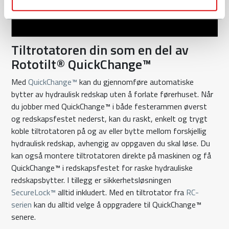
Tiltrotatoren din som en del av
Rototilt® QuickChange™
Med
QuickChange™
kan du gjennomføre automatiske
bytter av hydraulisk redskap uten å forlate førerhuset. Når
du jobber med QuickChange™ i både festerammen øverst
og redskapsfestet nederst, kan du raskt, enkelt og trygt
koble tiltrotatoren på og av eller bytte mellom forskjellig
hydraulisk redskap, avhengig av oppgaven du skal løse. Du
kan også montere tiltrotatoren direkte på maskinen og få
QuickChange™ i redskapsfestet for raske hydrauliske
redskapsbytter. I tillegg er sikkerhetsløsningen
SecureLock™
alltid inkludert. Med en tiltrotator fra
RC-
serien
kan du alltid velge å oppgradere til QuickChange™
senere.