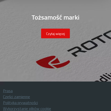
Tożsamość marki
Czytaj więcej
Prasa
Części zamienne
Polityka prywatności
Wykorzystanie plików cookie