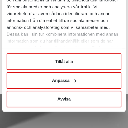
nasza typografia, czyli sposób odbioru tego, co piszemy,
för sociala medier och analysera vår trafik. Vi
jest prawie tak samo ważna jak wykorzystanie logo,
vidarebefordrar även sådana identifierare och annan
obrazów i kolorów. Naszą podstawową czcionką jest
information från din enhet till de sociala medier och
Titillium Web, której używamy w miarę możliwości we
annons- och analysföretag som vi samarbetar med.
wszystkich naszych publikacjach. Można jej używać
Dessa kan i sin tur kombinera informationen med annan
zarówno na wydrukach, jak i w postaci cyfrowej.
information som du har tillhandahållit eller som de har
samlat in när du har använt deras tjänster. Du har rätt att
när som helst återkalla ditt lämnade samtycke.
Pobierz
Tillåt alla
Anpassa
Avvisa