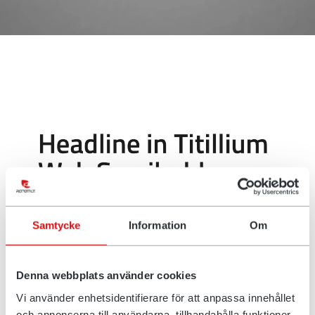
Samtycke
Information
Om
Denna webbplats använder cookies
Czcionki
Vi använder enhetsidentifierare för att anpassa innehållet
Pod względem ekspresyjności, przejrzystości i jednolitości
och annonserna till användarna, tillhandahålla funktioner