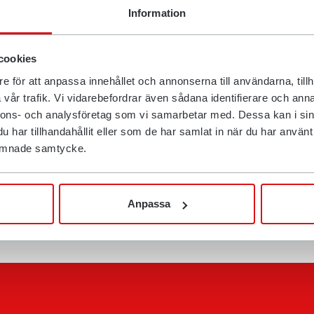
rnej płycie adaptacyjnej, jak i
Information
 mogą wydajnie podłączać i
óżne opcje narzędzi
cookies
leżą od wykonywanego zadania.
ać bezpośrednio na swojej
e för att anpassa innehållet och annonserna till användarna, tillh
QuickChange™
vår trafik. Vi vidarebefordrar även sådana identifierare och anna
trotatora. Pozwala to na
nnons- och analysföretag som vi samarbetar med. Dessa kan i sin
 hydraulicznego. Dla
har tillhandahållit eller som de har samlat in när du har använt d
zanie zabezpieczające
 lämnade samtycke.
rdzie, a w przypadku każdego
 potrzeby przejść na
Anpassa