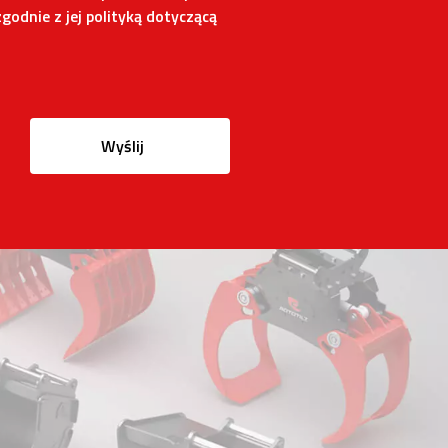
godnie z jej polityką dotyczącą
Wyślij