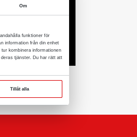
Om
andahålla funktioner för
n information från din enhet
 tur kombinera informationen
eras tjänster. Du har rätt att
Tillåt alla