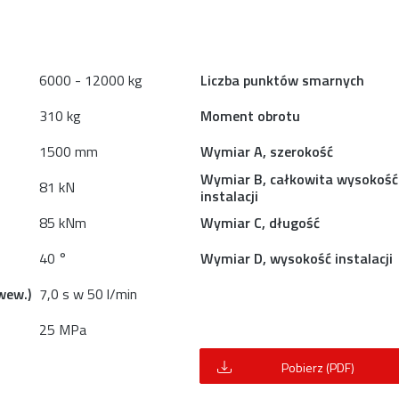
6000 - 12000 kg
Liczba punktów smarnych
310 kg
Moment obrotu
1500 mm
Wymiar A, szerokość
Wymiar B, całkowita wysokość
81 kN
instalacji
85 kNm
Wymiar C, długość
40 °
Wymiar D, wysokość instalacji
wew.)
7,0 s w 50 l/min
25 MPa
Pobierz (PDF)