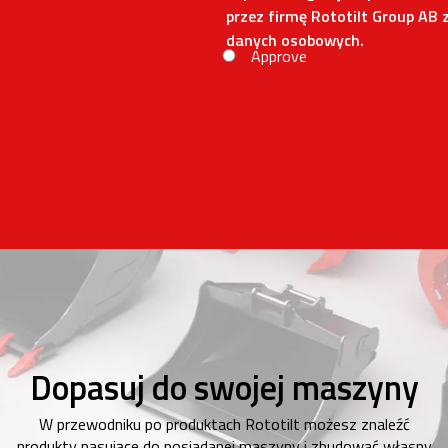
przez firmę Rototilt Group AB z
danych osobowych.
Approve
Dopasuj do swojej maszyny
W przewodniku po produktach Rototilt możesz znaleźć
produkty pasujące do posiadanej maszyny i zbudować własny