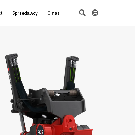
kt
Sprzedawcy
O nas