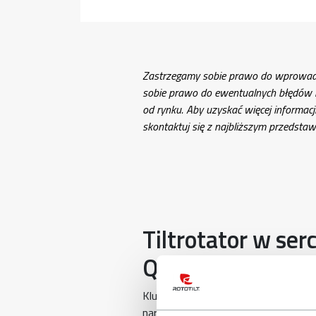
Zastrzegamy sobie prawo do wprowadz
sobie prawo do ewentualnych błędów m
od rynku. Aby uzyskać więcej informac
skontaktuj się z najbliższym przedsta
Tiltrotator w ser
QuickChange™
Kluczową cechą
Rototilt® QuickCha
narzędzi hydraulicznych bez konieczn