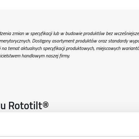
enia zmian w specyfikacji lub w budowie produktów bez wcześniejsz
erytorycznych. Dostępny asortyment produktów oraz standardy wypos
ji na temat aktualnych specyfikacji produktowych, miejscowych warian
wicielstwem handlowym naszej firmy.
cu Rototilt®
nge™
jest możliwość wymiany
ości wychodzenia z kabiny.