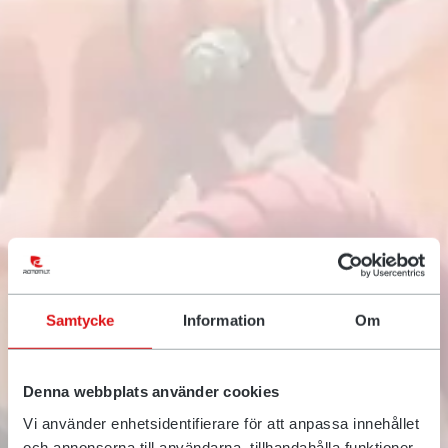
Samtycke
Information
Om
De juiste voorwaarden voor
een beter resultaat
Denna webbplats använder cookies
Vi använder enhetsidentifierare för att anpassa innehållet
Rototilt® transformeert graafmachines tot
och annonserna till användarna, tillhandahålla funktioner