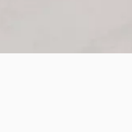
RC™ Joysticks
RC™ Joysticks zijn ontwikkeld met uw gebruikerservaring in het
achterhoofd. Onze joysticks hebben een goede ergonomie, zijn
gemaakt van hoogwaardige materialen en hebben geweldige
mogelijkheden voor individuele aanpassingen.