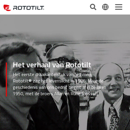
Het verhaal van Rototilt
Het eerste draaikantelstuk van het merk
Rototilt® zag het levenslicht in 1986. Maar de
geschiedenis van ons bedrijf begint al in de jaren
1950, met de broers Allan en Rune Jonsson.