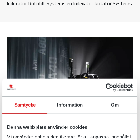
Indexator Rototilt Systems en Indexator Rotator Systems.
Samtycke
Information
Om
Anders Jonsson en Rototilt Group
AB
Denna webbplats använder cookies
Er gebeurt veel in de markt en er zijn een aantal grote
Vi använder enhetsidentifierare för att anpassa innehållet