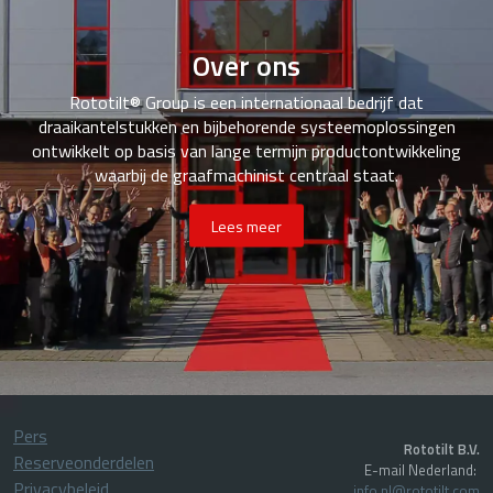
Over ons
Rototilt® Group is een internationaal bedrijf dat
draaikantelstukken en bijbehorende systeemoplossingen
ontwikkelt op basis van lange termijn productontwikkeling
waarbij de graafmachinist centraal staat.
Lees meer
Pers
Rototilt B.V.
Reserveonderdelen
E-mail Nederland:
Privacybeleid
info.nl@rototilt.com