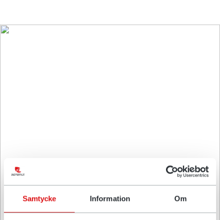
"Bij sommige opdrachten kan ik het
draaikantelstuk wegzetten"
Matti Ainasoja, Lindberg's Last & Planering
Samtycke
Information
Om