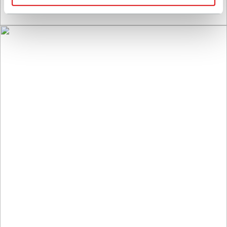
”Als ik een systeem zou kiezen, heeft
Rototilt mijn grote voorkeur”
Kevin Andersson, Etting Maskin & Service