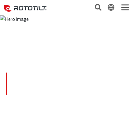
Klantverhaal
Lees wat graafmachinisten over hun ervaringen
met onze producten te vertellen hebben.