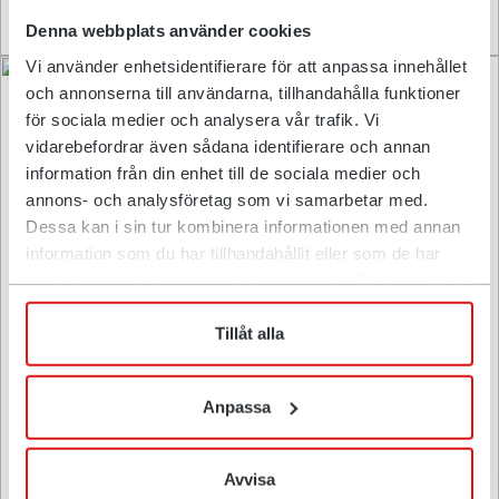
Denna webbplats använder cookies
Vi använder enhetsidentifierare för att anpassa innehållet
och annonserna till användarna, tillhandahålla funktioner
för sociala medier och analysera vår trafik. Vi
vidarebefordrar även sådana identifierare och annan
information från din enhet till de sociala medier och
annons- och analysföretag som vi samarbetar med.
Dessa kan i sin tur kombinera informationen med annan
information som du har tillhandahållit eller som de har
"Ik bespaar elke dag meerdere uren”
samlat in när du har använt deras tjänster. Du har rätt att
när som helst återkalla ditt lämnade samtycke.
Robert Viklund, Robert Viklunds Gräv AB
Tillåt alla
Anpassa
Avvisa