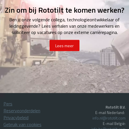
Zin om bij Rototilt te komen werken?
Ben jij onze volgende collega, technologieontwikkelaar of
leidinggevende? Lees verhalen van onze medewerkers en
solliciteer op vacatures op onze externe carrièrepagina.
Lees meer
Pers
Rototilt B.V.
Reserveonderdelen
E-mail Nederland:
Privacybeleid
info.nl@rototilt.com
E-mail België:
Gebruik van cookies