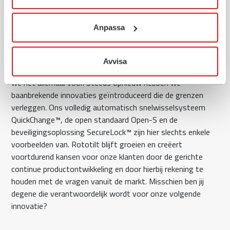
Innovaties die een hele industrie verbeteren
Anpassa
Toen het draaikantelstuk in het midden van de jaren 1980
op de markt kwam, bracht dit een revolutie teweeg in het
dagelijkse leven van de aannemer en machinist door de
Avvisa
grotere mogelijkheden van de graafmachine. En daar doen
we het allemaal voor. Steeds opnieuw hebben we
baanbrekende innovaties geïntroduceerd die de grenzen
verleggen. Ons volledig automatisch snelwisselsysteem
QuickChange™, de open standaard Open-S en de
beveiligingsoplossing SecureLock™ zijn hier slechts enkele
voorbeelden van. Rototilt blijft groeien en creëert
voortdurend kansen voor onze klanten door de gerichte
continue productontwikkeling en door hierbij rekening te
houden met de vragen vanuit de markt. Misschien ben jij
degene die verantwoordelijk wordt voor onze volgende
innovatie?