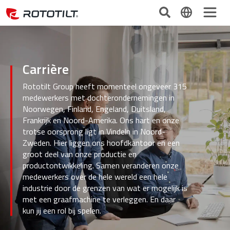
Carrière
Rototilt Group heeft momenteel ongeveer 315
medewerkers met dochterondernemingen in
Noorwegen, Finland, Engeland, Duitsland,
Frankrijk en Noord-Amerika. Ons hart en onze
trotse oorsprong ligt in Vindeln in Noord-
Zweden. Hier liggen ons hoofdkantoor en een
groot deel van onze productie en
productontwikkeling. Samen veranderen onze
medewerkers over de hele wereld een hele
industrie door de grenzen van wat er mogelijk is
met een graafmachine te verleggen. En daar
kun jij een rol bij spelen.