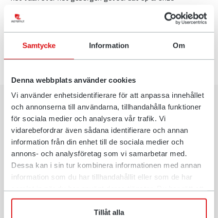
werkplekken aanwezig lijkt te zijn. Als internationaal bedrijf
gaat dit op voor alle plekken in de wereld waar we aanwezig
zijn. Met elkaar creëren we innovaties die grenzeloze
mogelijkheden bieden voor graafmachines over de hele
Samtycke
Information
Om
wereld.
Denna webbplats använder cookies
Vi använder enhetsidentifierare för att anpassa innehållet
och annonserna till användarna, tillhandahålla funktioner
för sociala medier och analysera vår trafik. Vi
vidarebefordrar även sådana identifierare och annan
information från din enhet till de sociala medier och
annons- och analysföretag som vi samarbetar med.
Dessa kan i sin tur kombinera informationen med annan
information som du har tillhandahållit eller som de har
samlat in när du har använt deras tjänster. Du har rätt att
när som helst återkalla ditt lämnade samtycke.
Tillåt alla