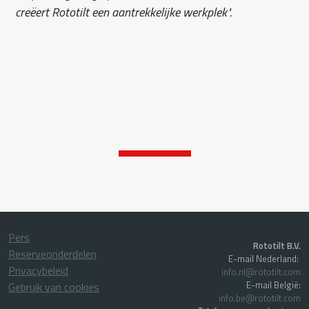
creëert Rototilt een aantrekkelijke werkplek".
Pers
Rototilt B.V.
Reserveonderdelen
E-mail Nederland:
Privacybeleid
info.nl@rototilt.com
E-mail België:
Gebruik van cookies
info.be@rototilt.com