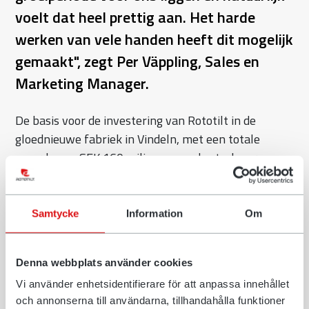
voelt dat heel prettig aan. Het harde
werken van vele handen heeft dit mogelijk
gemaakt", zegt Per Väppling, Sales en
Marketing Manager.
De basis voor de investering van Rototilt in de
gloednieuwe fabriek in Vindeln, met een totale
waarde van SEK 160 miljoen, was de sterke vraag
naar machines met slimme functies. En Rototilt blijft
positief naar de toekomst kijken - men verwacht een
aanhoudende sterke groei in de toekomst met extra
Samtycke
Information
Om
investeringen om de capaciteit te vergroten.
Begin februari arriveerden de twee nieuwe CNC-
Denna webbplats använder cookies
machines die in de daaropvolgende dagen
Vi använder enhetsidentifierare för att anpassa innehållet
geïnstalleerd werden. Deze uitbreiding van het
och annonserna till användarna, tillhandahålla funktioner