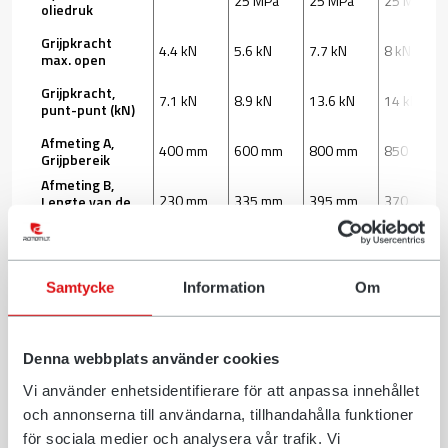
25 MPa
25 MPa
25 MPa
oliedruk
Grijpkracht
4.4 kN
5.6 kN
7.7 kN
8 kN
max. open
Grijpkracht,
7.1 kN
8.9 kN
13.6 kN
14 kN
punt-punt (kN)
Afmeting A,
400 mm
600 mm
800 mm
850 mm
Grijpbereik
Afmeting B,
230 mm
335 mm
395 mm
370 mm
Lengte van de
grijpklauw
Afmeting C,
440 mm
574 mm
680 mm
770 mm
Breedte
Samtycke
Information
Om
Downloaden
Denna webbplats använder cookies
*Neem contact op met uw dealer om te ontdekken wat uw
mogelijkheden zijn.
Vi använder enhetsidentifierare för att anpassa innehållet
och annonserna till användarna, tillhandahålla funktioner
för sociala medier och analysera vår trafik. Vi