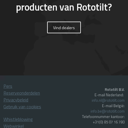
producten van Rototilt?
Vind dealers
Pers
Rototilt B.V.
Reserveonderdelen
E-mail Nederland:
Privacybeleid
info.nl@rototilt.com
E-mail België:
Gebruik van cookies
info.be@rototilt.com
Telefoonnummer kantoor:
Whistleblowing
+31(0) 85 07 16 780
Webwinkel