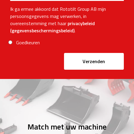
Ik ga ermee akkoord dat Rototilt Group AB mijn
persoonsgegevens mag verwerken, in
overeenstemming met haar
privacybeleid
(gegevensbeschermingsbeleid)
.
Goedkeuren
Verzenden
Match met uw machine