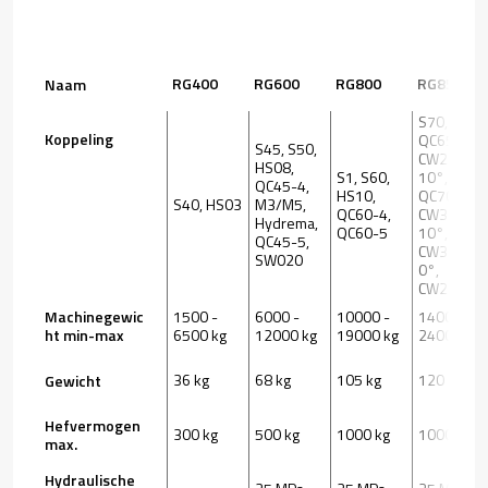
RG400
RG600
RG800
RG850
Naam
S70,
Koppeling
QC65,
S45, S50,
CW20S
HS08,
S1, S60,
10°,
QC45-4,
HS10,
QC70,
S40, HS03
M3/M5,
QC60-4,
CW30S
Hydrema,
QC60-5
10°,
QC45-5,
CW30S
SW020
0°,
CW20S 0°
Machinegewic
1500 -
6000 -
10000 -
14000 -
ht min-max
6500 kg
12000 kg
19000 kg
24000 kg
36 kg
68 kg
105 kg
120 kg
Gewicht
Hefvermogen
300 kg
500 kg
1000 kg
1000 kg
max.
Hydraulische