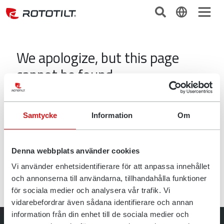
We apologize, but this page
cannot be found
The page you are looking for might have been removed,
had its name changed, or is temporarily unavailible.
Samtycke
Information
Om
Please try the following:
> Visit the start page
Denna webbplats använder cookies
> Use the search-function above
> If you typed the address in the Address bar, make
Vi använder enhetsidentifierare för att anpassa innehållet
sure that is is spelled correctly
och annonserna till användarna, tillhandahålla funktioner
för sociala medier och analysera vår trafik. Vi
vidarebefordrar även sådana identifierare och annan
information från din enhet till de sociala medier och