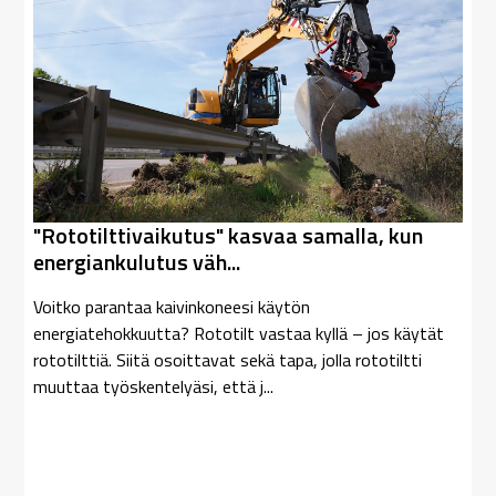
"Rototilttivaikutus" kasvaa samalla, kun
energiankulutus väh...
Voitko parantaa kaivinkoneesi käytön
energiatehokkuutta? Rototilt vastaa kyllä – jos käytät
rototilttiä. Siitä osoittavat sekä tapa, jolla rototiltti
muuttaa työskentelyäsi, että j...