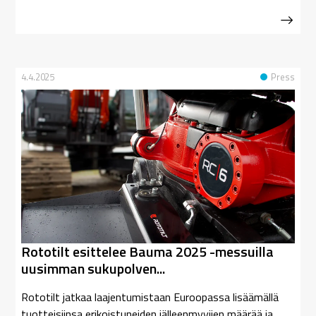
4.4.2025
Press
Rototilt esittelee Bauma 2025 -messuilla
uusimman sukupolven...
Rototilt jatkaa laajentumistaan Euroopassa lisäämällä
tuotteisiinsa erikoistuneiden jälleenmyyjien määrää ja