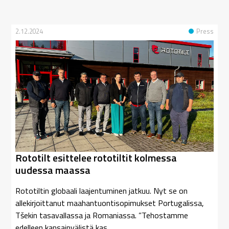
2.12.2024
Press
Rototilt esittelee rototiltit kolmessa
uudessa maassa
Rototiltin globaali laajentuminen jatkuu. Nyt se on
allekirjoittanut maahantuontisopimukset Portugalissa,
Tšekin tasavallassa ja Romaniassa. ”Tehostamme
edelleen kansainvälistä kas...