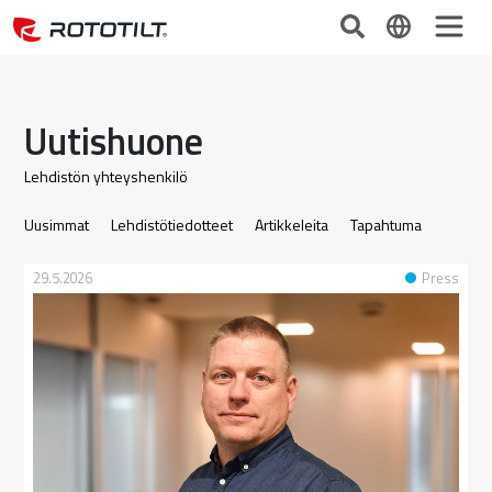
Uutishuone
Lehdistön yhteyshenkilö
Uusimmat
Lehdistötiedotteet
Artikkeleita
Tapahtuma
29.5.2026
Press