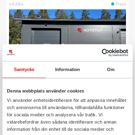
4.6.2024
Press
Samtycke
Information
Om
Rototiltille uusi strateginen sijainti
Suomessa
Denna webbplats använder cookies
Rototiltin Suomen tytäryhtiö Rototilt Oy siirtää
Vi använder enhetsidentifierare för att anpassa innehållet
toimintonsa Aurasta Avantin teollisuusalueelle Lietoon
och annonserna till användarna, tillhandahålla funktioner
lähelle Turkua. Muutto tuo yhtiön lähemmäksi
för sociala medier och analysera vår trafik. Vi
asiakkaitaan ja parantaa yhteyk...
vidarebefordrar även sådana identifierare och annan
information från din enhet till de sociala medier och