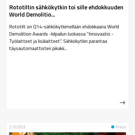
Rototiltin sähkökytkin toi sille ehdokkuuden
World Demolitio...
Rototilt on Q14-sähkökytkimellään ehdokkaana World
Demolition Awards -kilpailun luokassa "Innovaatio -
Työlaitteet ja lisälaitteet". Sähkökytkin parantaa
täysautomaattisten pikakii...
2.10.2023
Press