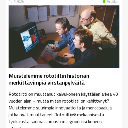
12.5.2026
Artikkeli
Muistelemme rototiltin historian
merkittävimpiä virstanpylväitä
Rototiltti on muuttanut kaivukoneen käyttäjien arkea 40
vuoden ajan – mutta miten rototiltti on kehittynyt?
Muistelemme suurimpia innovaatioita ja merkkipaaluja,
jotka ovat muuttaneet Rototiltin® mekaanisesta
työkalusta saumattomasti integroiduksi koneen