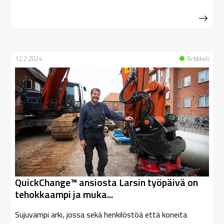
12.2.2024
Artikkeli
QuickChange™ ansiosta Larsin työpäivä on
tehokkaampi ja muka...
Sujuvampi arki, jossa sekä henkilöstöä että koneita