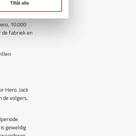
Tillåt alla
 vaardigheden
paar wanten op
Hero, 10.000
 de fabriek en
illen
or Hero. Jack
n de volgers,
dperiode
is geweldig
e waarderen.