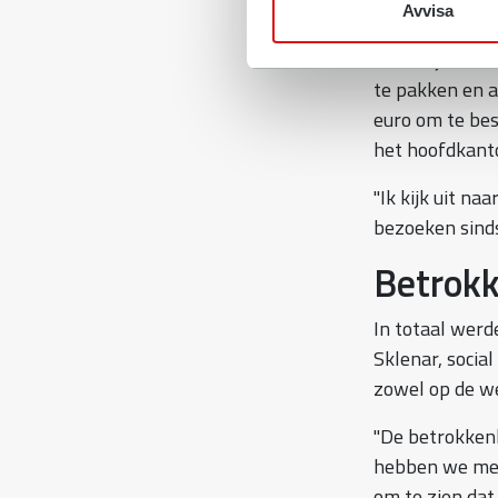
Avvisa
In zijn video 
zien. Hij toon
te pakken en aa
euro om te bes
het hoofdkanto
"Ik kijk uit na
bezoeken sinds 
Betrokk
In totaal werd
Sklenar, social
zowel op de we
"De betrokkenh
hebben we mee
om te zien dat