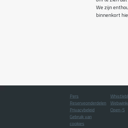
We zijn enthou
binnenkort hie
Pers
Whistleb
Reserveonderdelen
Webwink
Privacybeleid
Open-S
Gebruik van
cookies