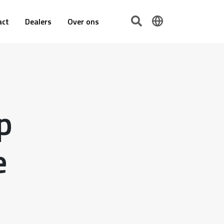
act
Dealers
Over ons
p
e