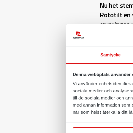
Nu het stem
Rototilt en
ervaringen v
mensen om m
en familie,
Samtycke
Excavator Hero
wereld om in e
en de producte
Denna webbplats använder 
waarop gestem
Vi använder enhetsidentifierar
Lafontaine uit
sociala medier och analysera 
till de sociala medier och a
"Ik was blij v
med annan information som du 
dat ik de top 
när som helst återkalla ditt
kreeg van mijn
was geweldig,"