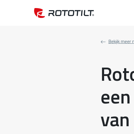
Bekijk meer 
Roto
een
van