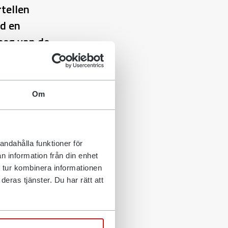
tellen
id en
reeg van de
an vrienden
Om
an over de hele
graafmachine
geselecteerd
r Steve
andahålla funktioner för
en.
n information från din enhet
 tur kombinera informationen
ooit gedacht
eras tjänster. Du har rätt att
teun die ik
n en familie,