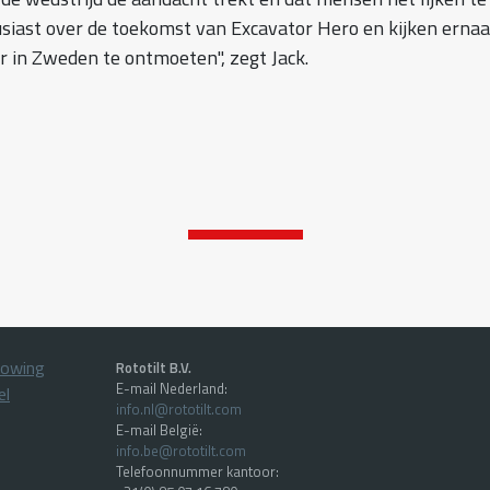
siast over de toekomst van Excavator Hero en kijken ernaa
r in Zweden te ontmoeten", zegt Jack.
lowing
Rototilt B.V.
E-mail Nederland:
el
info.nl@rototilt.com
E-mail België:
info.be@rototilt.com
Telefoonnummer kantoor: