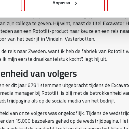
Anpassa
laat Lafontaine zowel het dagelijkse werk als enkele andere
t onder andere zijn precisie door met de grijpermodule een 
n zijn collega te geven. Hij wint, naast de titel Excavator 
teden aan een Rototilt-product naar keuze en een reis naar
or van het bedrijf in Vindeln, Västerbotten.
ar de reis naar Zweden, want ik heb de fabriek van Rototilt w
ik mijn eerste draaikantelstuk kocht", legt hij uit.
enheid van volgers
en er dit jaar 6781 stemmen uitgebracht tijdens de Excavat
 media manager bij Rototilt, is blij met de betrokkenheid va
dstrijdpagina als op de sociale media van het bedrijf.
eid van onze volgers was ongelooflijk. Tijdens de wedstrij
r dan 15.000 bezoekers gehad op de wedstrijdpagina. Het 
 de wedstrijd de aandacht trekt en dat mensen het lijken t