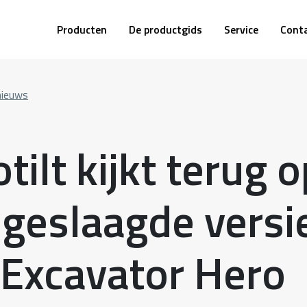
Producten
De productgids
Service
Cont
nieuws
tilt kijkt terug o
 geslaagde versi
 Excavator Hero