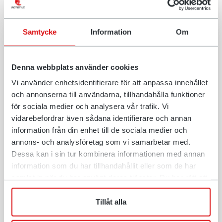
”Helt annan precision”
Ett av favoritverktygen är markvibratorn från
Samtycke
Information
Om
Rototilt.
– En vanlig padda på 500 kilo är jobbig att lyfta in
Denna webbplats använder cookies
och ut. Maskinpaddan slår så mycket bättre och jag
Vi använder enhetsidentifierare för att anpassa innehållet
kan slå slänter tack vare tiltrotatorn. Det ger också
och annonserna till användarna, tillhandahålla funktioner
en helt annan precision, ofta räknar man med en
för sociala medier och analysera vår trafik. Vi
extra mån, här kan jag se exakt vilken höjd jag håller
vidarebefordrar även sådana identifierare och annan
tack vare att maskinpaddan är inmätt i
information från din enhet till de sociala medier och
grävsystemet, menar Jonny som säger att på den tid
annons- och analysföretag som vi samarbetar med.
Dessa kan i sin tur kombinera informationen med annan
som en vanlig handhållen markvibrator arbetar så
information som du har tillhandahållit eller som de har
halverar han arbetstiden.
samlat in när du har använt deras tjänster. Du har rätt att
när som helst återkalla ditt lämnade samtycke.
– Vi slipper också att dra runt på utrustning hela
Tillåt alla
tiden, vi sparar mycket tid och utrymme tack vare
maskinpaddan.