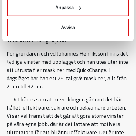
Anpassa
– Tid är pengar och dessutom friheten att kunna
byta verktygen snabbt och smidigt med QuickChange
är värt mycket, säger Jonny.
Avvisa
Tidsvinster på egna jobb
För grundaren och vd Johannes Henriksson finns det
tydliga vinster med upplägget och han utesluter inte
att utrusta fler maskiner med QuickChange. I
dagsläget har han ett 25-tal grävmaskiner, allt från
2 ton till 32 ton.
– Det känns som att utvecklingen går mot det här
hållet, effektivare, säkrare och bekvämare arbeten.
Vi ser väl främst att det går att göra större vinster
på våra egna jobb, där är det lättare att motivera
tiltrotatorn för att bli ännu effektivare. Det är inte