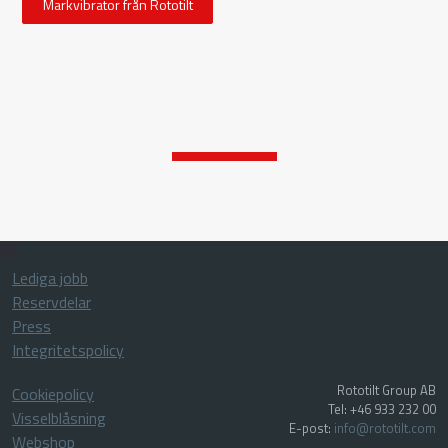
Markvibrator från Rototilt
Lediga jobb
Reservdelar
Press
Integritetspolicy
Rototilt Group AB
Cookiepolicy
Tel: +46 933 232 00
Visselblåsning
E-post:
info@rototilt.com
Webshop