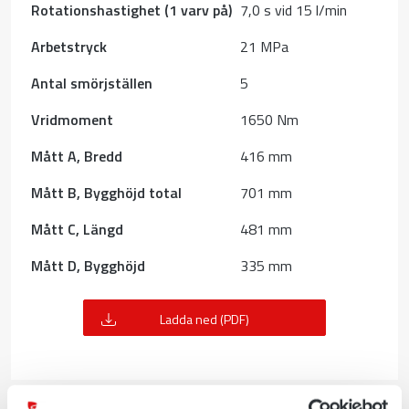
Rotationshastighet (1 varv på)
7,0 s vid 15 l/min
Arbetstryck
21 MPa
Antal smörjställen
5
Vridmoment
1650 Nm
Mått A, Bredd
416 mm
Mått B, Bygghöjd total
701 mm
Mått C, Längd
481 mm
Mått D, Bygghöjd
335 mm
Ladda ned (PDF)