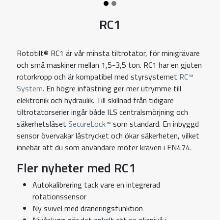
RC1
Rototilt® RC1 är vår minsta tiltrotator, för minigrävare
och små maskiner mellan 1,5-3,5 ton. RC1 har en gjuten
rotorkropp och är kompatibel med styrsystemet
RC™
System
. En högre infästning ger mer utrymme till
elektronik och hydraulik. Till skillnad från tidigare
tiltrotatorserier ingår både ILS centralsmörjning och
säkerhetslåset
SecureLock™
som standard. En inbyggd
sensor övervakar låstrycket och ökar säkerheten, vilket
innebär att du som användare möter kraven i EN474.
Fler nyheter med RC1
Autokalibrering tack vare en integrerad
rotationssensor
Ny svivel med dräneringsfunktion
Nivåplugg gör det enkelt att se oljenivå i