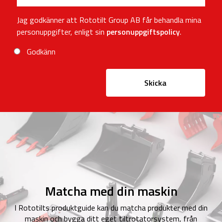
Jag godkänner att Rototilt Group AB får behandla mina
personuppgifter, enligt sin
personuppgiftspolicy
.
Godkänn
Skicka
Matcha med din maskin
I Rototilts produktguide kan du matcha produkter med din
maskin och bygga ditt eget tiltrotatorsystem, från