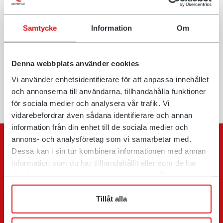
Vi förbehåller oss rätten att ändra specifikationer eller
Samtycke
Information
Om
konstruktioner utan föregående meddelande, samt reserverar
oss för ev. faktafel. Variationer i produktprogram och
utrustningsstandard kan förekomma från marknad till marknad.
Denna webbplats använder cookies
För mer information kring aktuella produktspecifikationer, lokala
Vi använder enhetsidentifierare för att anpassa innehållet
anpassningar och specialutrustning, kontakta närmaste
och annonserna till användarna, tillhandahålla funktioner
säljkontor.
för sociala medier och analysera vår trafik. Vi
vidarebefordrar även sådana identifierare och annan
information från din enhet till de sociala medier och
Kontaktformulär
annons- och analysföretag som vi samarbetar med.
Dessa kan i sin tur kombinera informationen med annan
Har du frågor, funderingar eller synpunkter? Fyll i
information som du har tillhandahållit eller som de har
formuläret och berätta om ditt ärende så besvarar vi
samlat in när du har använt deras tjänster. Du har rätt att
din fråga så snart vi kan.
när som helst återkalla ditt lämnade samtycke.
Tillåt alla
Beskriv ditt ärende